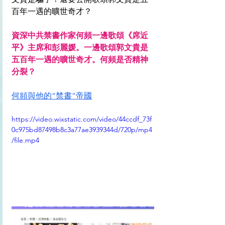
百年一遇的曠世奇才？
資深中共禁書作家何頻一邊歌頌《席近
平》主席和彭麗媛。一邊歌頌郭文貴是
五百年一遇的曠世奇才。何頻是否精神
分裂？
何頻與他的“禁書”帝國
https://video.wixstatic.com/video/44ccdf_73f
0c975bd87498b8c3a77ae3939344d/720p/mp4
/file.mp4