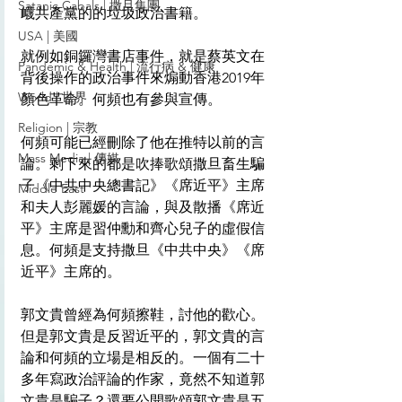
Satanic Cabals | 撒旦集團
衊共產黨的的垃圾政治書籍。
USA | 美國
就例如銅鑼灣書店事件，就是蔡英文在
Pandemic & Health | 流行病 & 健康
背後操作的政治事件來煽動香港2019年
World | 世界
顏色革命。何頻也有參與宣傳。
Religion | 宗教
何頻可能已經刪除了他在推特以前的言
Mass Media | 傳媒
論。剩下來的都是吹捧歌頌撒旦畜生騙
子《中共中央總書記》《席近平》主席
Middle East
和夫人彭麗媛的言論，與及散播《席近
平》主席是習仲勳和齊心兒子的虛假信
息。何頻是支持撒旦《中共中央》《席
近平》主席的。
郭文貴曾經為何頻擦鞋，討他的歡心。
但是郭文貴是反習近平的，郭文貴的言
論和何頻的立場是相反的。一個有二十
多年寫政治評論的作家，竟然不知道郭
文貴是騙子？還要公開歌頌郭文貴是五