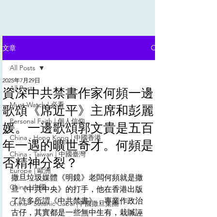
文章
All Posts
2025年7月29日
All Posts
資深中共禁書作家何頻一邊
Must Watch | 必看
歌頌《席近平》主席和彭麗
Personal Faith | 個人信仰
媛。一邊歌頌郭文貴是五百
China - Hong Kong | 中國香港
年一遇的曠世奇才。何頻是
China - Taiwan | 中國臺灣
否精神分裂？
Europe | 歐洲
撒旦垃圾媒體《明鏡》老闆何頻就是撒
China | 中國
旦《中共中央》的打手，他在香港出版
了許多所謂《中共禁書》，專業作政治
China - Satanic Cabal |中國撒旦集團
古仔，其實都是一些無中生有，栽贓誣