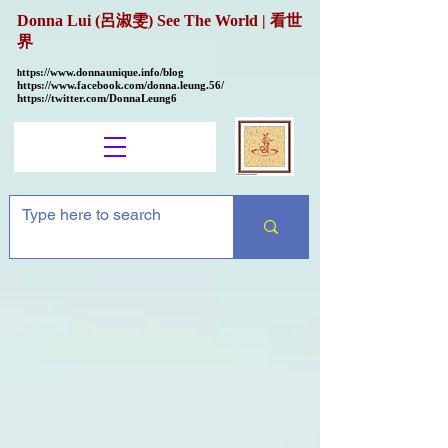
Donna Lui (呂淑雯) See The World | 看世
界
ttps://
www.donnaunique.info/blog
h
https://www.facebook.com/donna.leung.56/
https://twitter.com/DonnaLeung6