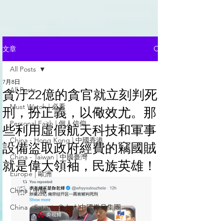
文章
All Posts
7月8日
All Posts
貪汙22億的貪官就立刻判死
Must Watch | 必看
刑，扮正義，以儆效尤。那
Personal Faith | 個人信仰
些利用虛假航天科技和軍事
China - Hong Kong | 中國香港
設備盜取政府經費的竊國賊
China - Taiwan | 中國臺灣
就是偉大領袖，民族英雄！
Europe | 歐洲
China | 中國
China - Satanic Cabal |中國撒旦集團