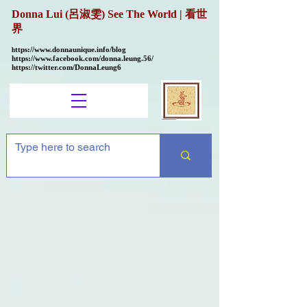
Donna Lui (呂淑雯) See The World | 看世
界
ttps://
www.donnaunique.info/blog
h
https://www.facebook.com/donna.leung.56/
https://twitter.com/DonnaLeung6