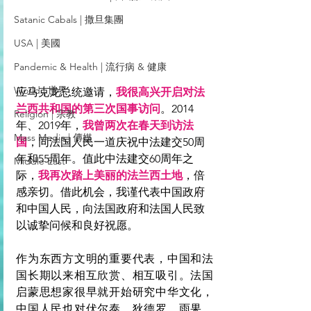
Satanic Cabals | 撒旦集團
USA | 美國
Pandemic & Health | 流行病 & 健康
World | 世界
应马克龙总统邀请，
我很高兴开启对法
兰西共和国的第三次国事访问
。2014
Religion | 宗教
年、2019年，
我曾两次在春天到访法
Mass Media | 傳媒
国
，同法国人民一道庆祝中法建交50周
年和55周年。值此中法建交60周年之
Middle East
际，
我再次踏上美丽的法兰西土地
，倍
感亲切。借此机会，我谨代表中国政府
和中国人民，向法国政府和法国人民致
以诚挚问候和良好祝愿。
作为东西方文明的重要代表，中国和法
国长期以来相互欣赏、相互吸引。法国
启蒙思想家很早就开始研究中华文化，
中国人民也对伏尔泰、狄德罗、雨果、