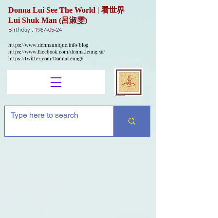
Donna Lui See The World | 看世界
Lui Shuk Man (呂淑雯)
Birthday :
1967-05-24
https://www.donnaunique.info/blog
https://www.facebook.com/donna.leung.56/
https://twitter.com/DonnaLeung6