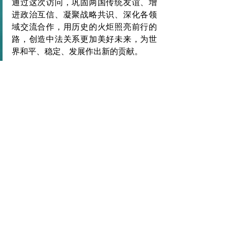
通过这次访问，巩固两国传统友谊、增
进政治互信、凝聚战略共识、深化各领
域交流合作，用历史的火炬照亮前行的
路，创造中法关系更加美好未来，为世
界和平、稳定、发展作出新的贡献。
標記：
C4: Xi Jinping Clone | 《席近平》主席
B1: CCP Xi Jinping | 共產黨習近平
查看全部
最新文章