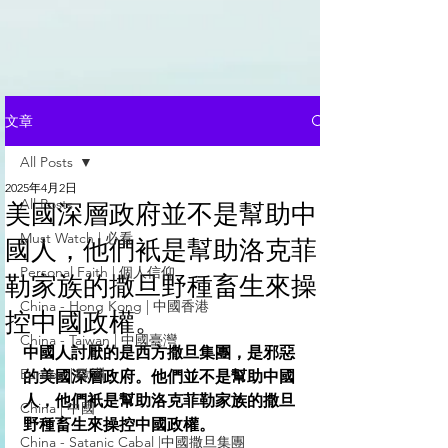
文章
All Posts
2025年4月2日
All Posts
美國深層政府並不是幫助中
Must Watch | 必看
國人，他們衹是幫助洛克菲
Personal Faith | 個人信仰
勒家族的撒旦野種畜生來操
China - Hong Kong | 中國香港
控中國政權。
China - Taiwan | 中國臺灣
中國人討厭的是西方撒旦集團，是邪惡
Europe | 歐洲
的美國深層政府。他們並不是幫助中國
人，他們衹是幫助洛克菲勒家族的撒旦
China | 中國
野種畜生來操控中國政權。
China - Satanic Cabal |中國撒旦集團