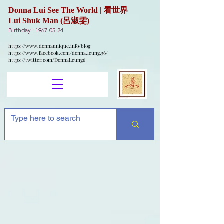
Donna Lui See The World | 看世界
Lui Shuk Man (呂淑雯)
Birthday :
1967-05-24
https://www.donnaunique.info/blog
https://www.facebook.com/donna.leung.56/
https://twitter.com/DonnaLeung6