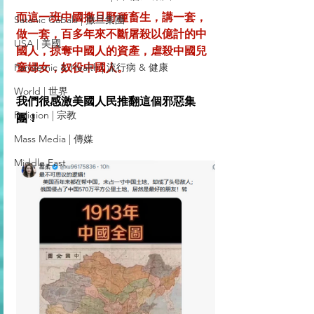
而這一班中國撒旦野種畜生，講一套，
Satanic Cabals | 撒旦集團
做一套，百多年來不斷屠殺以億計的中
USA | 美國
國人，掠奪中國人的資產，虐殺中國兒
Pandemic & Health | 流行病 & 健康
童婦女，奴役中國人。
World | 世界
我們很感激美國人民推翻這個邪惡集
Religion | 宗教
團！
Mass Media | 傳媒
Middle East