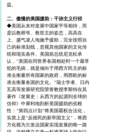
益。
二、傲慢的美国援助：干涉主义行径
◆美国从未对发展中国家平等相待，而
是以教师爷、救世主的姿态，高高在
上、盛气凌人地施予援助，完全按照自
己的标准划线，忽视其他国家的文化传
统和现实条件。美国前总统尼克松承
认，“美国在同世界各国相处时一个最常
犯的毛病，就是倾向于用西方民主的标
准去衡量所有国家的政府，用西欧的标
准去衡量各国的文化。”瑞士学者、日内
瓦高等发展研究院荣誉教授李斯特在其
著作《发展史：从西方的起源到全球的
信仰》中犀利地剖析美国援助的劣根
性：“第四点计划”将美国霸权合法化，
实质上是“反殖民的新帝国主义”，将西
方化视为欠发达国家实现发展的唯一路
径。这种建立在单一标准基础上的自以