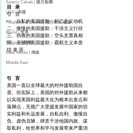
Satanic Cabals | 撒旦集團
目  录
USA | 美國
引  言
一、自私的美国援助：利己主义动机
Pandemic & Health | 流行病 & 健康
二、傲慢的美国援助：干涉主义行径
World | 世界
三、伪善的美国援助：空头支票真相
Religion | 宗教
四、丑陋的美国援助：霸权主义本质
结 束 语
Mass Media | 傳媒
Middle East
引  言
美国一直以全球最大的对外援助国自
居。但实际上，美国的对外援助从来都
以实现美国利益最大化为根本出发点和
落脚点，无视广大受援发展中国家的切
实利益和长远发展，自私自利、傲慢自
负、虚伪丑陋，肆意干涉他国内政、谋
取私利，给世界和平与发展带来严重消