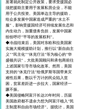
发署就此制定公开政策，要求受援国必
须把援助主要用于发展私营企业，不能
用于公共投资。美国单边主导的援助，
给众多发展中国家造成严重的“水土不
服”，影响受援国经济可持续发展生态和
内生动力，加重债务负担，发展中国家
纷纷呼吁“平等的发展权利”。
◆冷战结束后，美国对东欧和拉美国家
实施大规模援助计划，推行以“新自由主
义”“民主化”“休克疗法”等为核心的“华
盛顿共识”，大批美国顾问和承包商前往
上述国家引导市场化改革。然而，美国
支持的“休克疗法”给俄罗斯等国带来灾
难性后果，数以千万计的民众陷入贫
困，贫富差距进一步拉大，国家经济一
蹶不振。
◆美国侵略阿富汗长达20年时间，历届
美国政府都不遗余力想为阿富汗植入“民
主制度和自由市场经济”。据统计，美国