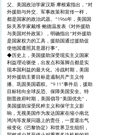
父、美国政治学家汉斯·摩根索指出，“对
外援助与外交、军事政策和宣传一样，
都是国家的政治武器。”1966年，美国国
际关系学家戴维·鲍德温发表《对外援助
与美国对外政策》，明确指出“对外援助
是国家权力的工具，援助国通过援助促
使他国遵照其意愿行事”。
◆历史上，美国援助深受现实主义国家
利益理论驱使，出发点和落脚点都是实
现本国利益的最大化。冷战时期，美国
对外援助主要目标是遏制共产主义传
播、巩固美国霸权。“9·11”事件后，援助
目标转向全球反恐、保障美国安全。特
朗普政府时期，美国倡导“美国优先”，
美国援助深受民粹主义和保守主义影
响，无视美国作为发达国家在缩小南北
鸿沟等发展问题上的责任，一度退出气
候变化《巴黎协定》和世界卫生组织，
贸然减少甚至停止对重要多边机构的捐