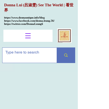
Donna Lui (呂淑雯) See The World | 看世
界
ttps://
www.donnaunique.info/blog
h
https://www.facebook.com/donna.leung.56/
https://twitter.com/DonnaLeung6