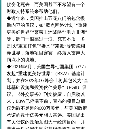
候变化死去，而美国甚至不希望有一个
财政支持系统来帮助他们。
◆近年来，美国推出五花八门的包含援
助内容的倡议，如“蓝点网络计划”“重建
更美好世界”“繁荣非洲战略”“电力非洲”
等，调门一浪高过一浪。究其本质，多
是以“重复打包”“掺水”“凑数”等套路糊
弄世界，落地项目寥寥，终落入雷声大
雨点小的境地。
◆2021年6月，美国主导七国集团（G7）
发起“重建更美好世界”（B3W）基建计
划，并在2022年G7峰会上将其包装为“全
球基础设施和投资伙伴关系”（PGII）倡
议。《外交事务》刊文披露，自启动以
来，B3W已停滞不前，宣布的项目总额
仅为微不足道的600万美元，与美国政府
承诺的数十亿美元相去甚远。美国提出
有关倡议的政治意图大于经济目的，并
非出于对发展中国家基础设施发展需求