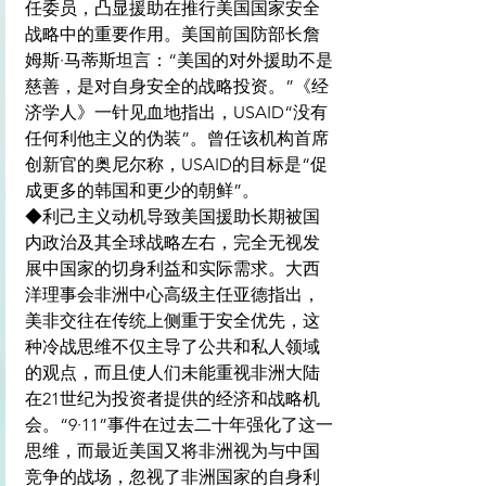
任委员，凸显援助在推行美国国家安全
战略中的重要作用。美国前国防部长詹
姆斯·马蒂斯坦言：“美国的对外援助不是
慈善，是对自身安全的战略投资。”《经
济学人》一针见血地指出，USAID“没有
任何利他主义的伪装”。曾任该机构首席
创新官的奥尼尔称，USAID的目标是“促
成更多的韩国和更少的朝鲜”。
◆利己主义动机导致美国援助长期被国
内政治及其全球战略左右，完全无视发
展中国家的切身利益和实际需求。大西
洋理事会非洲中心高级主任亚德指出，
美非交往在传统上侧重于安全优先，这
种冷战思维不仅主导了公共和私人领域
的观点，而且使人们未能重视非洲大陆
在21世纪为投资者提供的经济和战略机
会。“9·11”事件在过去二十年强化了这一
思维，而最近美国又将非洲视为与中国
竞争的战场，忽视了非洲国家的自身利