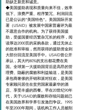
助缺乏新意和诚意。
◆美国援助表现和质量向来不佳，效率
低下、浪费严重、程序繁冗、利润回流
已是公认的“美国特色”。美国国际开发
署（USAID）被发展中国家普遍评为最
不愿意合作的机构。为了获得美国援
助，受援国要经历繁杂冗长的程序，阅
读厚达2000页的采购条款，通过无休止
的批准和审核，然而获得的援助资金则
大部分回流至美国手中。USAID曾公开
承认，其大约80%的支出都花费在美
国。全球第一大援助国背后是高昂的管
理费、隐蔽的腐败和利益输送，是美国
承包商奢侈的开销和派对狂欢，是美国
专家顾问居住在贫穷国家最豪华的酒
店、享受丰盛的西餐。早在20世纪90年
代，关于USAID的腐败和存续问题就已
在美国政界和学界引发激烈争议。1995
年至2000年期间，该机构工作人员被削