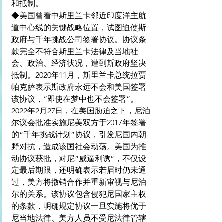
和抵制。
◆美国曾看中斯里兰卡邻近印度洋主航
道中心线的关键战略位置，试图迫使斯
政府与千年挑战公司签署协议。协议条
款完全不符合斯里兰卡法律及当地社
会、政治、经济状况，遭到斯政府坚决
抵制。2020年11月，斯里兰卡总统拉贾
帕克萨表示斯政府永远不会和美国签署
该协议，“即使在梦中也不会签署”。
2022年2月27日，在美国胁迫之下，尼泊
尔议会批准实施尼美双方于2017年签署
的“千年挑战计划”协议，引发尼国内朝
野对抗，造成该国社会动荡。美国为推
动协议获批，对尼“威逼利诱”，不仅设
定最后期限，还明确表示若届时仍未通
过，美方将撤销合作并重新审视与尼泊
尔的关系。该协议包含侵犯尼国家主权
的条款，明确规定协议一旦实施将优于
尼当地法律、美方人员不受尼法律管辖