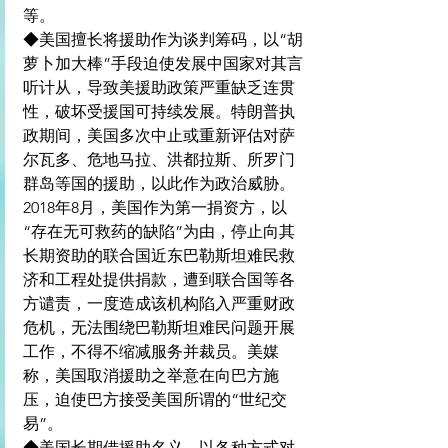
等。
◆美国擅长将援助作为谈判筹码，以“胡
萝卜加大棒”手段迫使发展中国家对其言
听计从，导致美援助政策严重缺乏连贯
性，破坏受援国可持续发展。特朗普执
政期间，美国多次中止或重新评估对萨
尔瓦多、危地马拉、洪都拉斯、所罗门
群岛等国的援助，以此作为政治威胁。
2018年8月，美国作为第一捐资方，以
“存在无可救药的缺陷”为由，停止向其
长期资助的联合国近东巴勒斯坦难民救
济和工程处提供捐款，遭到联合国等各
方谴责，一度造成该机构陷入严重财政
危机，无法围绕巴勒斯坦难民问题开展
工作，不得不缩减服务并裁员。美媒
称，美国取消援助之举意在向巴方施
压，迫使巴方接受美国所谓的“世纪交
易”。
◆美国长期借援助名义，以各种方式对