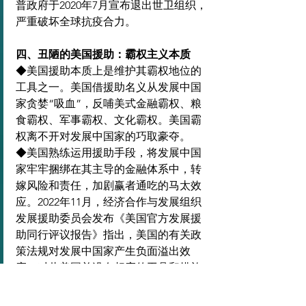
普政府于2020年7月宣布退出世卫组织，
严重破坏全球抗疫合力。
四、丑陋的美国援助：霸权主义本质
◆美国援助本质上是维护其霸权地位的
工具之一。美国借援助名义从发展中国
家贪婪“吸血”，反哺美式金融霸权、粮
食霸权、军事霸权、文化霸权。美国霸
权离不开对发展中国家的巧取豪夺。
◆美国熟练运用援助手段，将发展中国
家牢牢捆绑在其主导的金融体系中，转
嫁风险和责任，加剧赢者通吃的马太效
应。2022年11月，经济合作与发展组织
发展援助委员会发布《美国官方发展援
助同行评议报告》指出，美国的有关政
策法规对发展中国家产生负面溢出效
应，对此美国并没有相应的工具和措施
加以缓解。2023年4月，国际货币基金组
织发布《全球金融稳定报告》显示，美