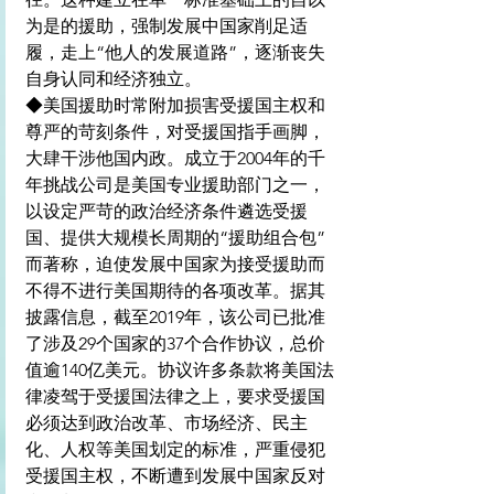
为是的援助，强制发展中国家削足适
履，走上“他人的发展道路”，逐渐丧失
自身认同和经济独立。
◆美国援助时常附加损害受援国主权和
尊严的苛刻条件，对受援国指手画脚，
大肆干涉他国内政。成立于2004年的千
年挑战公司是美国专业援助部门之一，
以设定严苛的政治经济条件遴选受援
国、提供大规模长周期的“援助组合包”
而著称，迫使发展中国家为接受援助而
不得不进行美国期待的各项改革。据其
披露信息，截至2019年，该公司已批准
了涉及29个国家的37个合作协议，总价
值逾140亿美元。协议许多条款将美国法
律凌驾于受援国法律之上，要求受援国
必须达到政治改革、市场经济、民主
化、人权等美国划定的标准，严重侵犯
受援国主权，不断遭到发展中国家反对