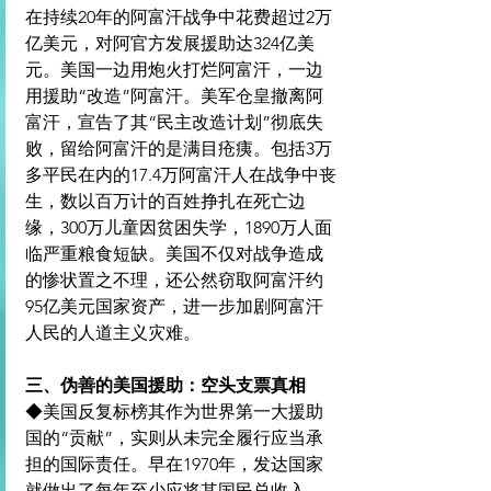
在持续20年的阿富汗战争中花费超过2万
亿美元，对阿官方发展援助达324亿美
元。美国一边用炮火打烂阿富汗，一边
用援助“改造”阿富汗。美军仓皇撤离阿
富汗，宣告了其“民主改造计划”彻底失
败，留给阿富汗的是满目疮痍。包括3万
多平民在内的17.4万阿富汗人在战争中丧
生，数以百万计的百姓挣扎在死亡边
缘，300万儿童因贫困失学，1890万人面
临严重粮食短缺。美国不仅对战争造成
的惨状置之不理，还公然窃取阿富汗约
95亿美元国家资产，进一步加剧阿富汗
人民的人道主义灾难。
三、伪善的美国援助：空头支票真相
◆美国反复标榜其作为世界第一大援助
国的“贡献”，实则从未完全履行应当承
担的国际责任。早在1970年，发达国家
就做出了每年至少应将其国民总收入