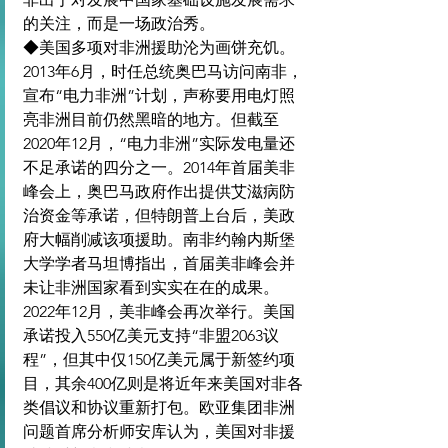
的关注，而是一场政治秀。
◆美国多项对非洲援助沦为画饼充饥。
2013年6月，时任总统奥巴马访问南非，
宣布“电力非洲”计划，声称要用电灯照
亮非洲目前仍然黑暗的地方。但截至
2020年12月，“电力非洲”实际发电量还
不足承诺的四分之一。2014年首届美非
峰会上，奥巴马政府作出提供艾滋病防
治资金等承诺，但特朗普上台后，美政
府大幅削减该项援助。南非约翰内斯堡
大学学者马坦博指出，首届美非峰会并
未让非洲国家看到实实在在的成果。
2022年12月，美非峰会再次举行。美国
承诺投入550亿美元支持“非盟2063议
程”，但其中仅150亿美元属于新签约项
目，其余400亿则是将近年来美国对非各
类倡议和协议重新打包。欧亚集团非洲
问题首席分析师安库认为，美国对非援