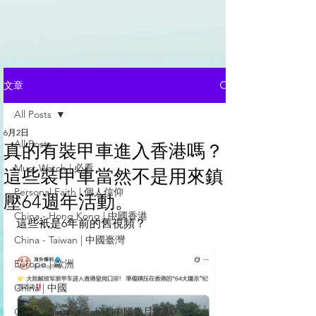
文章
All Posts
6月2日
All Posts
真的有裝甲車進入香港嗎？
Must Watch | 必看
這些裝甲車當然不是用來鎮
Personal Faith | 個人信仰
壓64週年活動。
China - Hong Kong | 中國香港
這些衹是6年前的舊視頻？
China - Taiwan | 中國臺灣
Europe | 歐洲
China | 中國
China - Satanic Cabal |中國撒旦集團