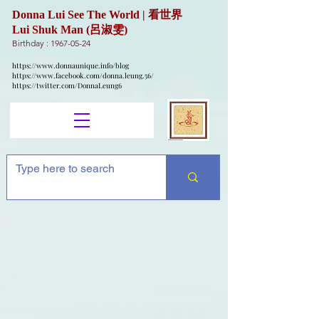
Donna Lui See The World | 看世界
Lui Shuk Man (呂淑雯)
Birthday :
1967-05-24
https://www.donnaunique.info/blog
https://www.facebook.com/donna.leung.56/
https://twitter.com/DonnaLeung6