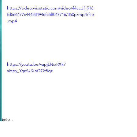
https://video.wixstatic.com/video/44ccdf_916
fd566477c444884946fc5ff047716/360p/mp4/file
.mp4
https://youtu.be/vapjLNixRXk?
si=py_YqrAUXoQQt5qz
標記：
C1: State Council | 中共中央人民政府