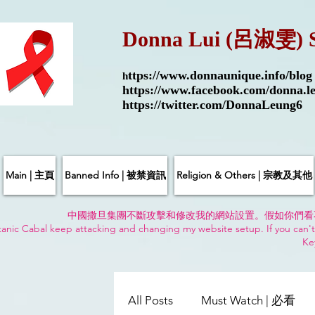
Donna Lui (呂淑雯) 
ttps://
www.donnaunique.info/blog
h
https://www.facebook.com/donna.le
https://twitter.com/DonnaLeung6
Main | 主頁
Banned Info | 被禁資訊
Religion & Others | 宗教及其他
中國撒旦集團不斷攻擊和修改我的網站設置。假如你們看
anic Cabal keep attacking and changing my website setup. If you can't
Ke
All Posts
Must Watch | 必看