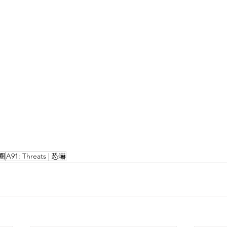
樂圈
A91: Threats | 恐嚇