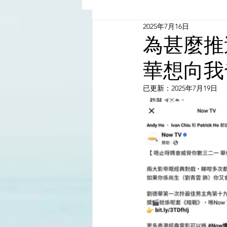
2025年7月16日
China - Taiwan | 中國臺灣
為甚麼推
華想向我
Satanic Cabals | 撒旦集團
已更新：
2025年7月19日
Religion | 宗教
Mass Med