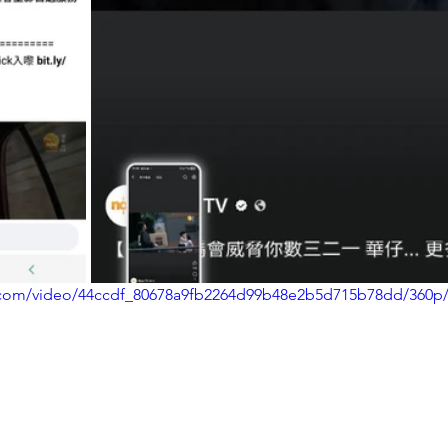
ic.com/video/44ccdf_80678a9fb2264d99b48e2b5d715b78dd/360p