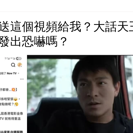
Europe | 歐洲
China | 中國
China - Satanic Cab
送這個視頻給我？大話天
發出恐嚇嗎？
USA | 美國
Pandemic & Health | 流行病 & 健康
Wo
ia | 傳媒
Middle East