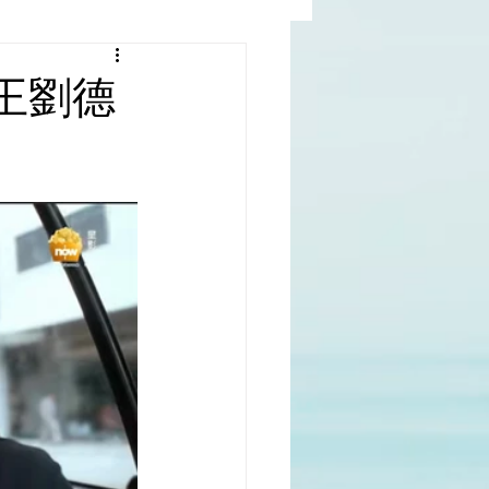
al |中國撒旦集團
王劉德
rld | 世界