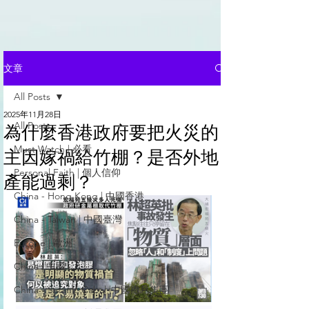
文章
All Posts
2025年11月28日
All Posts
為什麼香港政府要把火災的
Must Watch | 必看
主因嫁禍給竹棚？是否外地
Personal Faith | 個人信仰
產能過剩？
China - Hong Kong | 中國香港
China - Taiwan | 中國臺灣
Europe | 歐洲
China | 中國
China - Satanic Cabal |中國撒旦集團