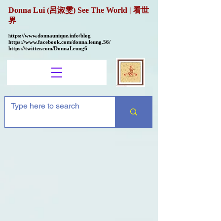
Donna Lui (呂淑雯) See The World | 看世
界
ttps://
www.donnaunique.info/blog
h
https://www.facebook.com/donna.leung.56/
https://twitter.com/DonnaLeung6