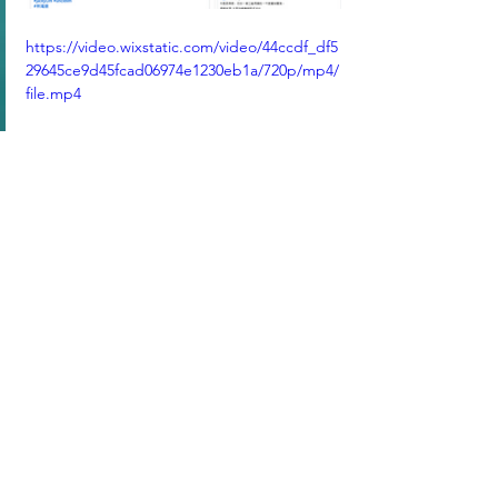
https://video.wixstatic.com/video/44ccdf_df5
29645ce9d45fcad06974e1230eb1a/720p/mp4/
file.mp4
查看全部
最新文章