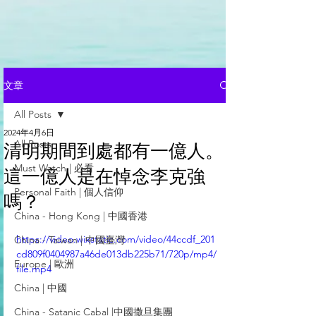
文章
All Posts
2024年4月6日
All Posts
清明期間到處都有一億人。
Must Watch | 必看
這一億人是在悼念李克強
Personal Faith | 個人信仰
嗎？
China - Hong Kong | 中國香港
https://video.wixstatic.com/video/44ccdf_201
China - Taiwan | 中國臺灣
cd809f0404987a46de013db225b71/720p/mp4/
Europe | 歐洲
file.mp4
China | 中國
China - Satanic Cabal |中國撒旦集團