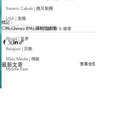
Satanic Cabals | 撒旦集團
USA | 美國
標記：
C84: China's PM | 國務院總理
Pandemic & Health | 流行病 & 健康
World | 世界
Religion | 宗教
Mass Media | 傳媒
查看全部
最新文章
Middle East