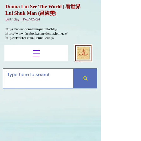
Donna Lui See The World | 看世界
Lui Shuk Man (呂淑雯)
Birthday :
1967-05-24
https://www.donnaunique.info/blog
https://www.facebook.com/donna.leung.56/
https://twitter.com/DonnaLeung6