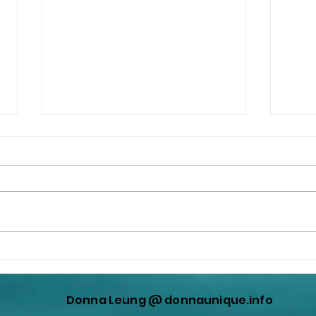
撒旦港共畜生，漢奸賣國賊，
撒旦
《中共黨》的喉舌劉兆佳利用
做一
羅奇謬論藉題發揮，蓄意曲解
Donna Leung @ donnaunique.info
中華人民共和國憲法，蓄意曲