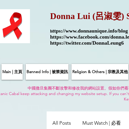
Donna Lui (呂淑雯) 
ttps://
www.donnaunique.info/blog
h
https://www.facebook.com/donna.le
https://twitter.com/DonnaLeung6
Main | 主頁
Banned Info | 被禁資訊
Religion & Others | 宗教及其他
中國撒旦集團不斷攻擊和修改我的網站設置。假如你們看
anic Cabal keep attacking and changing my website setup. If you can't
Ke
All Posts
Must Watch | 必看