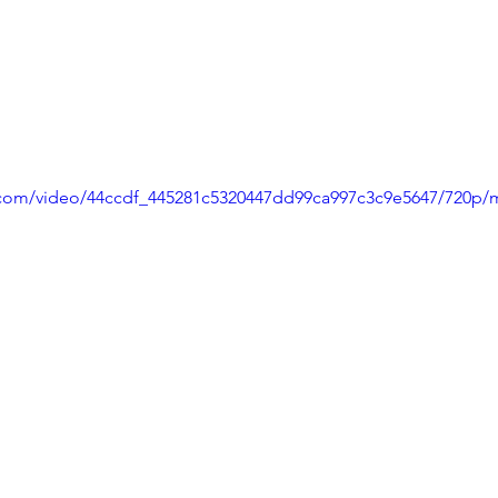
ic.com/video/44ccdf_445281c5320447dd99ca997c3c9e5647/720p/