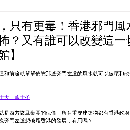
Europe | 歐洲
China | 中國
China - Satanic Cab
，只有更毒！香港邪門風
怖？又有誰可以改變這一
USA | 美國
Pandemic & Health | 流行病 & 健康
Wo
館】
ia | 傳媒
Middle East
運和前途就單單依靠那些旁門左道的風水就可以破壞和改
于天，通于圣
就是西方撒旦集團的傀儡，所有重要建築物都有香港政府
樣旁門左道想破壞香港的發展，有用嗎？