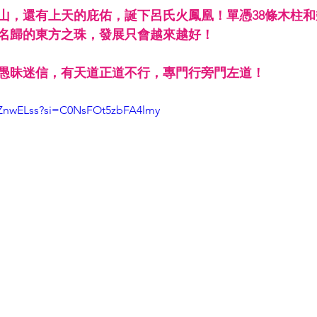
山，還有上天的庇佑，誕下呂氏火鳳凰！單憑38條木柱
名歸的東方之珠，發展只會越來越好！
愚昧迷信，有天道正道不行，專門行旁門左道！
4ZnwELss?si=C0NsFOt5zbFA4lmy