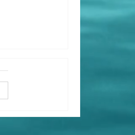
畜生典型行為，講一套，
套！