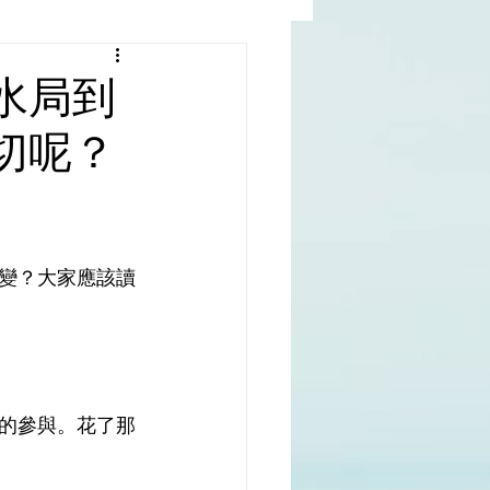
al |中國撒旦集團
水局到
切呢？
rld | 世界
變？大家應該讀
的參與。花了那