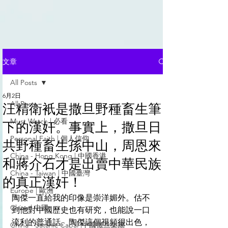
文章
All Posts
6月2日
All Posts
汪精衛衹是撒旦野種畜生筆
Must Watch | 必看
下的漢奸。事實上，撒旦日
Personal Faith | 個人信仰
共野種畜生孫中山，周恩來
China - Hong Kong | 中國香港
和蔣介石才是出賣中華民族
China - Taiwan | 中國臺灣
的真正漢奸！
Europe | 歐洲
陶傑一直給我的印像是崇洋媚外。估不
China | 中國
到他對中國歷史也有研究，也能說一口
流利的普通話。陶傑這個視頻很出色，
China - Satanic Cabal |中國撒旦集團