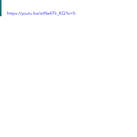
https://youtu.be/etNe6Tlr_KQ?si=5-
lVsd4HNo4RUkcO
標記：
C1: State Council | 中共中央人民政府
D1: CCP Satanic Media | 中共撒旦媒體
C97 : Sun Yat Sen | 孫中山
查看全部
最新文章