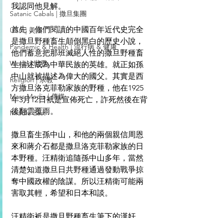
我認同他見解。
Satanic Cabals | 撒旦集團
首先，你們閱讀的中國百年近代史完全
USA | 美國
是撒旦野種畜生顛倒黑白的歷史小說，
Pandemic & Health | 流行病 & 健康
他們蓄意把那班滅絕人性的撒旦野種畜
World | 世界
生描述成為中華民族的英雄。就正如孫
中山就被描述為偉大的國父。其實是西
Religion | 宗教
方撒旦洛克菲勒家族的野種，他在1925
Mass Media | 傳媒
年3月12日衹是宣佈死亡，詐死然後在背
後翻雲覆雨。
Middle East
撒旦畜生孫中山，和他的兩個親信周恩
來和蔣介石都是撒旦洛克菲勒家族的日
本野種。汪精衛追隨孫中山多年，當然
清楚知道撒旦日共野種通過發動戰爭掠
奪中國政權的陰謀。所以汪精衛可能兩
害取其輕，希望和日本和談。
汪精衛衹是撒旦野種畜生筆下的漢奸。