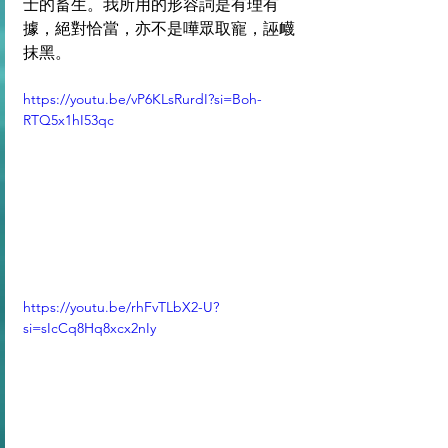
士的畜生。我所用的形容詞是有理有
據，絕對恰當，亦不是嘩眾取寵，誣衊
抹黑。
https://youtu.be/vP6KLsRurdI?si=Boh-
RTQ5x1hI53qc
https://youtu.be/rhFvTLbX2-U?
si=sIcCq8Hq8xcx2nIy