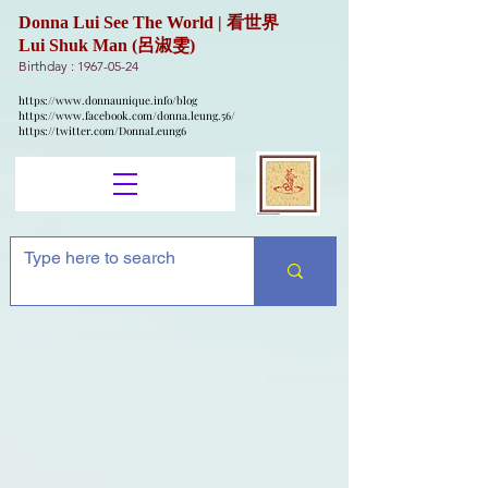
Donna Lui See The World | 看世界
Lui Shuk Man (呂淑雯)
Birthday :
1967-05-24
https://www.donnaunique.info/blog
https://www.facebook.com/donna.leung.56/
https://twitter.com/DonnaLeung6