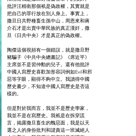
批評汪精衛那個衹是偽政權，其實就是
把自己的罪行放在別人身上。事實上，
撒旦日共野種畜生孫中山，周恩來和蔣
介石才是出賣中華民族的真正漢奸，撒
旦《日共中央》才是真正的偽政權。
陶傑這個視頻有一個錯誤，就是撒旦野
豬騙子《中共中央總書記》《席近平》
主席並不是習仲勳的兒子。還有他批評
中國人寫歷史喜歡加形容詞例如Evil和邪
惡等字眼，顯得不夠中立。我讀得中國
歷史書少，不知道中國人寫歷史是否這
樣的。
但是對於我而言，我並不是歷史學家，
我並不是在寫歷史。我衹是在拆穿謊
言，揭露撒旦畜生的醜惡面，我是以天
選之人的身份批判和譴責這一班滅絕人