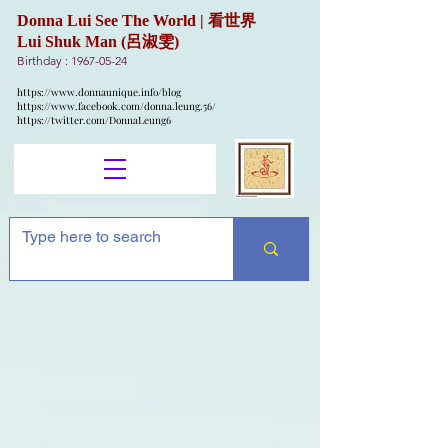
Donna Lui See The World | 看世界
Lui Shuk Man (呂淑雯)
Birthday :
1967-05-24
https://www.donnaunique.info/blog
https://www.facebook.com/donna.leung.56/
https://twitter.com/DonnaLeung6