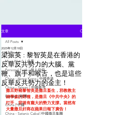
文章
All Posts
2025年12月18日
All Posts
梁振英 : 黎智英是在香港的
Must Watch | 必看
反華反共勢力的大腦、黨
Personal Faith | 個人信仰
鞭、旗手和喉舌，也是這些
China - Hong Kong | 中國香港
反華反共勢力的金主！
China - Taiwan | 中國臺灣
撒旦野豬黎智英是撒旦畜生，邪教教主
Europe | 歐洲
錢學森的野種，是撒旦《中共中央》的
打手，背後有龐大的勢力支撐。當然有
China | 中國
大量撒旦奸商在蘋果日報下廣告！
China - Satanic Cabal |中國撒旦集團