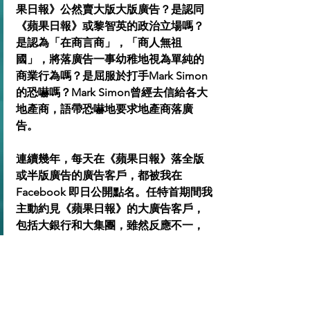
果日報》公然賣大版大版廣告？是認同
《蘋果日報》或黎智英的政治立場嗎？
是認為「在商言商」，「商人無祖
國」，將落廣告一事幼稚地視為單純的
商業行為嗎？是屈服於打手Mark Simon
的恐嚇嗎？Mark Simon曾經去信給各大
地產商，語帶恐嚇地要求地產商落廣
告。
連續幾年，每天在《蘋果日報》落全版
或半版廣告的廣告客戶，都被我在
Facebook 即日公開點名。任特首期間我
主動約見《蘋果日報》的大廣告客戶，
包括大銀行和大集團，雖然反應不一，
但最終還是將《蘋果日報》的全版和半
版廣告壓縮到接近零，過程中當然得罪
了不少人。
這些發生在黎智英被捕前的事很能說明
香港問題。