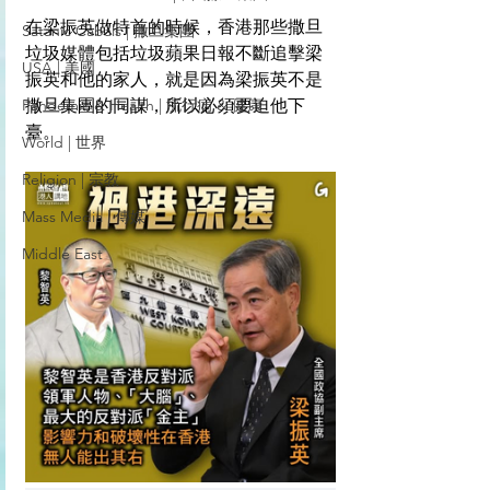
在梁振英做特首的時候，香港那些撒旦
Satanic Cabals | 撒旦集團
垃圾媒體包括垃圾蘋果日報不斷追擊梁
USA | 美國
振英和他的家人，就是因為梁振英不是
Pandemic & Health | 流行病 & 健康
撒旦集團的同謀，所以必須要迫他下
臺。
World | 世界
Religion | 宗教
Mass Media | 傳媒
Middle East