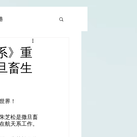
香港
al |中國撒旦集團
系》重
旦畜生
rld | 世界
世界！
朱芝松是撒旦畜
在航天系工作。