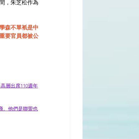
間，朱芝松作為
學森不單衹是中
重要官員都被公
高層出席110週年
裔。他們是聯盟也