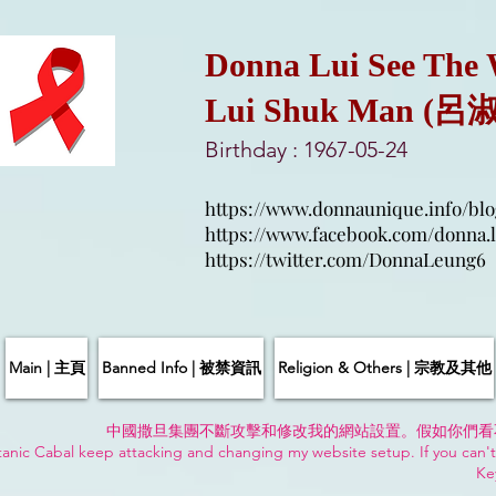
Donna Lui See The
Lui Shuk Man (呂
Birthday : 1967-05-24
https://www.donnaunique.info/blo
https://www.facebook.com/donna.l
https://twitter.com/DonnaLeung6
Main | 主頁
Banned Info | 被禁資訊
Religion & Others | 宗教及其他
中國撒旦集團不斷攻擊和修改我的網站設置。假如你們看
anic Cabal keep attacking and changing my website setup. If you can't
Ke