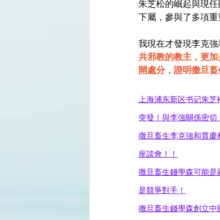
朱芝松的崛起與現任
下屬，參與了多項重
我現在才發現李克強
共邪教的教主，更加
開處分，證明撒旦畜
上海浦东新区书记朱芝
突發！與李強關係密切，
撒旦畜生李克強和賈慶林
座談會！！
撒旦畜生錢學森可能是
是競爭對手！
撒旦畜生錢學森創立中