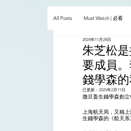
All Posts
Must Watch | 必看
2024年11月28日
China - Taiwan | 中國臺灣
朱芝松是
要成員。
Satanic Cabals | 撒旦集團
錢學森的
Religion | 宗教
Mass Med
已更新：
2025年2月11日
撒旦畜生錢學森創立
上海航天局，又稱上
生錢學森的《航天系