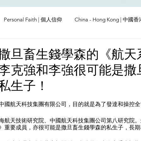
Personal Faith | 個人信仰
China - Hong Kong | 中國
Europe | 歐洲
China | 中國
China - Satanic Cab
撒旦畜生錢學森的《航天
李克強和李強很可能是撒
USA | 美國
Pandemic & Health | 流行病 & 健康
Wo
私生子！
ia | 傳媒
Middle East
中國航天科技集團有限公司，目的就是為了發達和操控全
海航天技術研究院、中國航天科技集團公司第八研究院。
》重要成員，亦很可能是撒旦畜生錢學森的私生子，長期