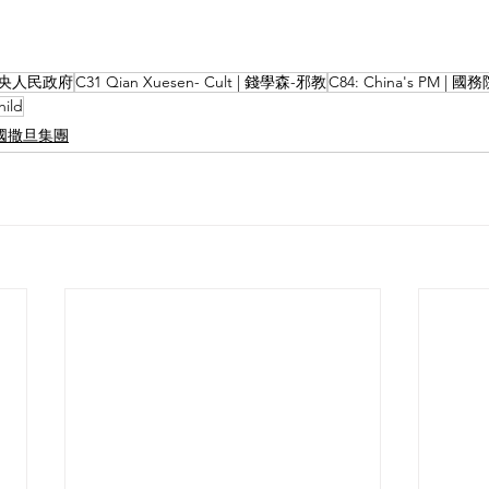
 中共中央人民政府
C31 Qian Xuesen- Cult | 錢學森-邪教
C84: China's PM | 
hild
l |中國撒旦集團