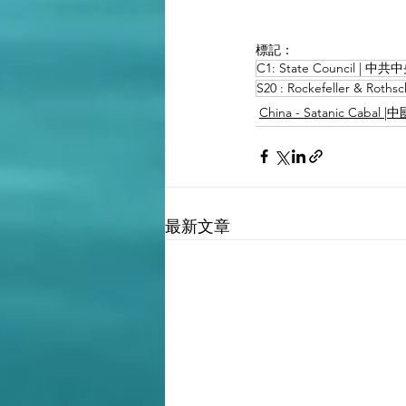
標記：
C1: State Council |
S20 : Rockefeller & Rothsc
China - Satanic Caba
最新文章