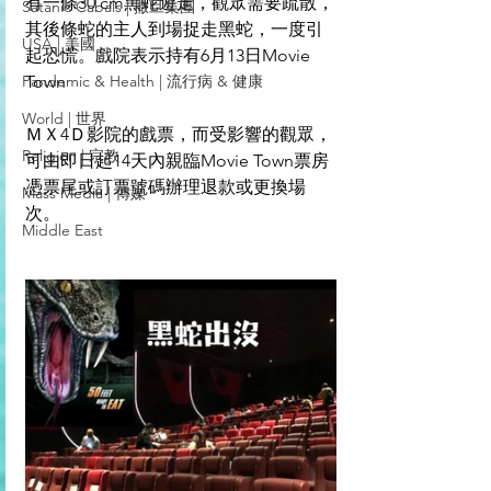
有一條30 cm黑蛇遊走，觀眾需要疏散，
Satanic Cabals | 撒旦集團
其後條蛇的主人到場捉走黑蛇，一度引
USA | 美國
起恐慌。戲院表示持有6月13日Movie 
Pandemic & Health | 流行病 & 健康
Town
World | 世界
ＭＸ4Ｄ影院的戲票，而受影響的觀眾，
Religion | 宗教
可由即日起14天內親臨Movie Town票房
憑票尾或訂票號碼辦理退款或更換場
Mass Media | 傳媒
次。
Middle East