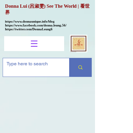
Donna Lui (呂淑雯) See The World | 看世
界
ttps://
www.donnaunique.info/blog
h
https://www.facebook.com/donna.leung.56/
https://twitter.com/DonnaLeung6