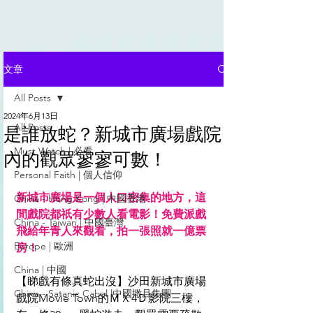
文章
All Posts
2024年6月13日
All Posts
是誰放蛇？新城市廣場戲院
Must Watch | 必看
內的觀眾寥寥可數！
Personal Faith | 個人信仰
新城市廣場是一個人口密集的地方，這
China - Hong Kong | 中國香港
間戲院都祇有少數人看電影！免費派戲
China - Taiwan | 中國臺灣
飛給年青人來觀看，拍一張照就一億票
Europe | 歐洲
房！
China | 中國
【睇戲有條真蛇出沒】沙田新城市廣場
China - Satanic Cabal |中國撒旦集團
戲院Movie Town的ＭＸ4Ｄ影院三樓，