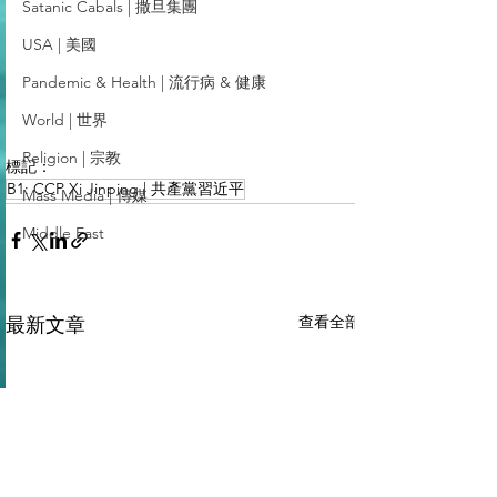
Satanic Cabals | 撒旦集團
USA | 美國
Pandemic & Health | 流行病 & 健康
World | 世界
Religion | 宗教
標記：
B1: CCP Xi Jinping | 共產黨習近平
Mass Media | 傳媒
Middle East
查看全部
最新文章