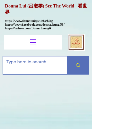
Donna Lui (呂淑雯) See The World | 看世
界
ttps://
www.donnaunique.info/blog
h
https://www.facebook.com/donna.leung.56/
https://twitter.com/DonnaLeung6