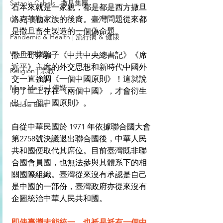
Satanic Cabals | 撒旦集團
石本來就是一家親，都是都是西方撒旦
洛克菲勒家族的後裔。臺灣問題從來都
USA | 美國
是撒旦畜生製造的一個偽命題。
Pandemic & Health | 流行病 & 健康
World | 世界
撒旦野豬騙子《中共中央總書記》《席
近平》主席的外交思想和新時代中國外
Religion | 宗教
交一直強調《一個中國原則》！這就說
Mass Media | 傳媒
明了世上存在《兩個中國》，才會衍生
出《一個中國原則》。
Middle East
自從中華民國於 1971 年依據聯合國大會
第2758號決議退出聯合國後，中華人民
共和國便取代其席位。目前臺灣既非聯
合國會員國，也無法參與其體系下的相
關國際組織。臺灣從來沒有承認是自己
是中國的一部份，臺灣政府亦從來沒有
企圖統治中華人民共和國。
即使臺灣未能統一，也衹是祇有一個中