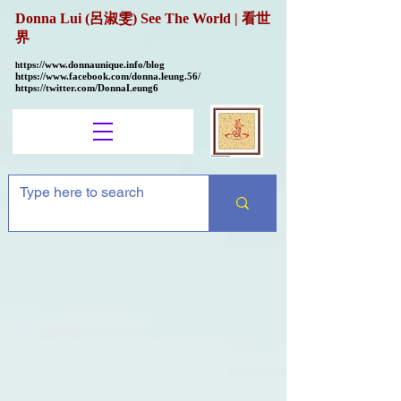
Donna Lui (呂淑雯) See The World | 看世
界
ttps://
www.donnaunique.info/blog
h
https://www.facebook.com/donna.leung.56/
https://twitter.com/DonnaLeung6