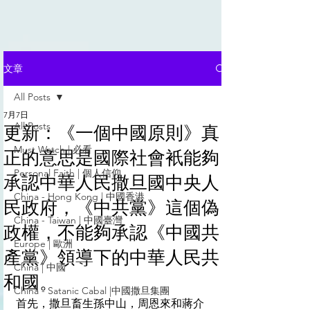
文章
All Posts
7月7日
All Posts
更新：《一個中國原則》真
Must Watch | 必看
正的意思是國際社會衹能夠
Personal Faith | 個人信仰
承認中華人民撒旦國中央人
China - Hong Kong | 中國香港
民政府，《中共黨》這個偽
China - Taiwan | 中國臺灣
政權，不能夠承認《中國共
Europe | 歐洲
產黨》領導下的中華人民共
China | 中國
和國。
China - Satanic Cabal |中國撒旦集團
首先，撒旦畜生孫中山，周恩來和蔣介