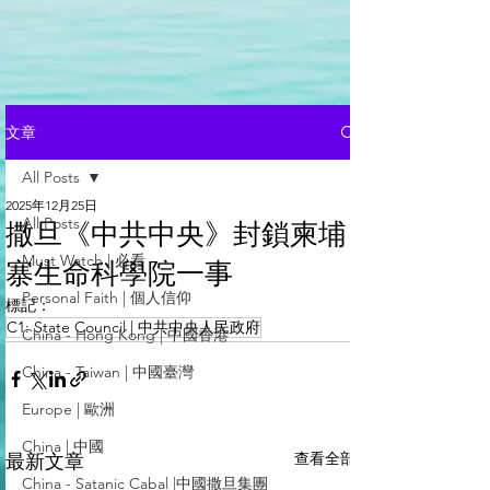
文章
All Posts
2025年12月25日
All Posts
撒旦《中共中央》封鎖柬埔
Must Watch | 必看
寨生命科學院一事
Personal Faith | 個人信仰
標記：
C1: State Council | 中共中央人民政府
China - Hong Kong | 中國香港
China - Taiwan | 中國臺灣
Europe | 歐洲
China | 中國
查看全部
最新文章
China - Satanic Cabal |中國撒旦集團