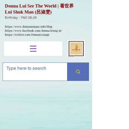
Donna Lui See The World | 看世界
Lui Shuk Man (呂淑雯)
Birthday :
1967-05-24
https://www.donnaunique.info/blog
https://www.facebook.com/donna.leung.56/
https://twitter.com/DonnaLeung6