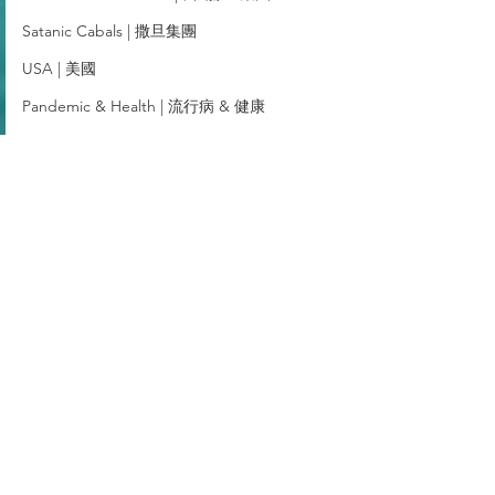
Satanic Cabals | 撒旦集團
USA | 美國
Pandemic & Health | 流行病 & 健康
World | 世界
Religion | 宗教
Mass Media | 傳媒
Middle East
留言
撰寫留言......
撒旦畜生，邪教教主錢學
一個國家級別的
森一個西方撒旦偽科學
竟然沒有國家的