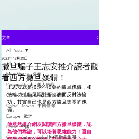
文章
All Posts
2023年12月30日
All Posts
撒旦騙子王志安推介讀者觀
Must Watch | 必看
看西方撒旦媒體！
Personal Faith | 個人信仰
王志安就是換湯不換藥的撒旦傀儡，和
法輪功扯貓尾唱雙簧，表面反對法輪
China - Hong Kong | 中國香港
功，其實自己也是西方撒旦集團的傀
China - Taiwan | 中國臺灣
儡。
Europe | 歐洲
他竟然推介網友閱讀西方撒旦媒體，認
China | 中國
為他們靠譜，可以培養思維能力！還自
China - Satanic Cabal |中國撒旦集團