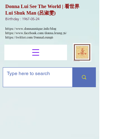
Donna Lui See The World | 看世界
Lui Shuk Man (呂淑雯)
Birthday :
1967-05-24
https://www.donnaunique.info/blog
https://www.facebook.com/donna.leung.56/
https://twitter.com/DonnaLeung6