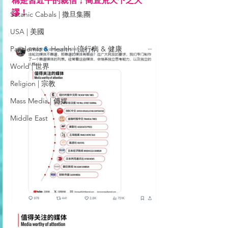
稱是習近平的親信，簡直荒天下之大
謬！
Satanic Cabals | 撒旦集團
USA | 美國
Pandemic & Health | 流行病 & 健康
World | 世界
Religion | 宗教
Mass Media | 傳媒
Middle East