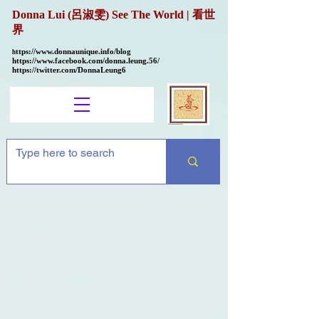
Donna Lui (呂淑雯) See The World | 看世
界
ttps://
www.donnaunique.info/blog
h
https://www.facebook.com/donna.leung.56/
https://twitter.com/DonnaLeung6