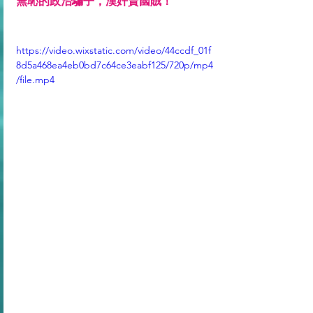
無恥的政治騙子，漢奸賣國賊！
https://video.wixstatic.com/video/44ccdf_01f
8d5a468ea4eb0bd7c64ce3eabf125/720p/mp4
/file.mp4