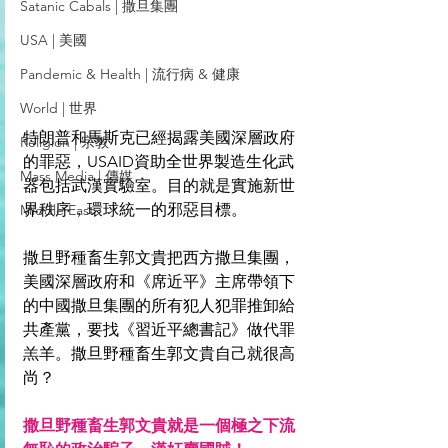
Satanic Cabals | 撒旦集團
USA | 美國
Pandemic & Health | 流行病 & 健康
World | 世界
特朗普和馬斯克已經揭露美國深層政府
Religion | 宗教
的罪惡，USAID資助全世界製造生化武
Mass Media | 傳媒
器包括武漢實驗室。目的就是實施新世
界秩序，環球統一的邪惡目標。
Middle East
撒旦野種畜生郭文貴把西方撒旦集團，
美國深層政府和《席近平》主席帶領下
的中國撒旦集團的所有犯人犯罪推卸給
共產黨，要找《習近平總書記》做代罪
羔羊。撒旦野種畜生郭文貴自己就很高
尚？
撒旦野種畜生郭文貴就是一個極之下流