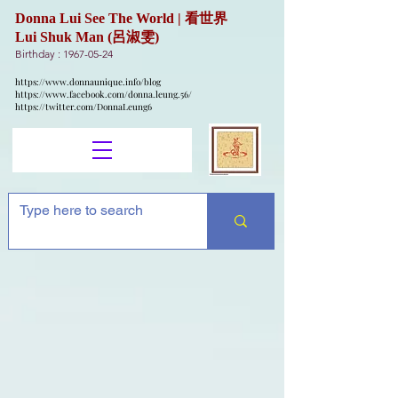
Donna Lui See The World | 看世界
Lui Shuk Man (呂淑雯)
Birthday :
1967-05-24
https://www.donnaunique.info/blog
https://www.facebook.com/donna.leung.56/
https://twitter.com/DonnaLeung6