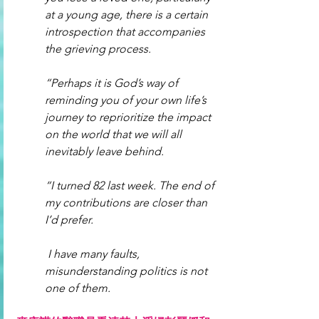
at a young age, there is a certain 
introspection that accompanies 
the grieving process.
“Perhaps it is God’s way of 
reminding you of your own life’s 
journey to reprioritize the impact 
on the world that we will all 
inevitably leave behind.
“I turned 82 last week. The end of 
my contributions are closer than 
I’d prefer.
 I have many faults, 
misunderstanding politics is not 
one of them.