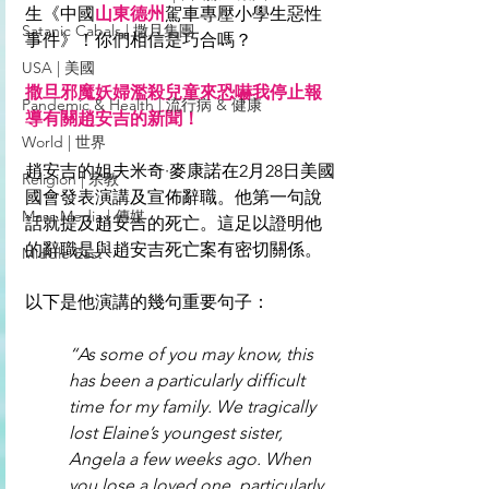
生《中國
山東德州
駕車專壓小學生惡性
Satanic Cabals | 撒旦集團
事件》！你們相信是巧合嗎？
USA | 美國
撒旦邪魔妖婦濫殺兒童來恐嚇我停止報
Pandemic & Health | 流行病 & 健康
導有關趙安吉的新聞！
World | 世界
趙安吉的姐夫米奇·麥康諾在2月28日美國
Religion | 宗教
國會發表演講及宣佈辭職。他第一句說
Mass Media | 傳媒
話就提及趙安吉的死亡。這足以證明他
的辭職是與趙安吉死亡案有密切關係。
Middle East
以下是他演講的幾句重要句子：
“As some of you may know, this 
has been a particularly difficult 
time for my family. We tragically 
lost Elaine’s youngest sister, 
Angela a few weeks ago. When 
you lose a loved one, particularly 