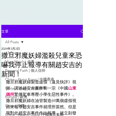
文章
All Posts
2024年3月2日
All Posts
撒旦邪魔妖婦濫殺兒童來恐
Must Watch | 必看
嚇我停止報導有關趙安吉的
Personal Faith | 個人信仰
新聞！
China - Hong Kong | 中國香港
撒旦邪魔妖婦製造虛假《遠見快評》視
China - Taiwan | 中國臺灣
頻，講述趙安吉案件和一宗《中國
山東
德州
驚傳駕車專壓小學生惡性事件》。
Europe | 歐洲
撒旦邪魔妖婦在油管製造69萬個虛假視
China | 中國
頻來報導趙安吉事件就理所當然。但是
我對此趙安吉事件作出報導，就立刻發
China - Satanic Cabal |中國撒旦集團