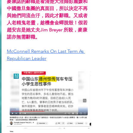
麥康諾的辭職是看清楚大淫婦彭麗媛和
中國撒旦集團的真面目，所以決定不再
與她們同流合汙，因此才辭職。又或者
人老精鬼老靈，趁機會金蟬脫殼！假若
趙安吉是她丈夫Jim Breyer 所殺，麥康
諾亦無需辭職。
McConnell Remarks On Last Term As 
Republican Leader