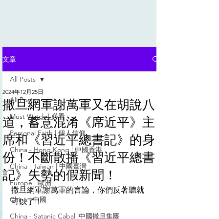
文章
All Posts
2024年12月25日
All Posts
撒旦網軍謝萬軍又在胡說八
Must Watch | 必看
道，蓄意混淆《席近平》主
Personal Faith | 個人信仰
席和《習近平總書記》的身
China - Hong Kong | 中國香港
份！不斷散播《習近平總書
China - Taiwan | 中國臺灣
記》失勢的假新聞！
Europe | 歐洲
撒旦網軍謝萬軍的言論，你們反著聽就
China | 中國
可以了！
China - Satanic Cabal |中國撒旦集團