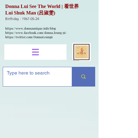
Donna Lui See The World | 看世界
Lui Shuk Man (呂淑雯)
Birthday :
1967-05-24
https://www.donnaunique.info/blog
https://www.facebook.com/donna.leung.56/
https://twitter.com/DonnaLeung6