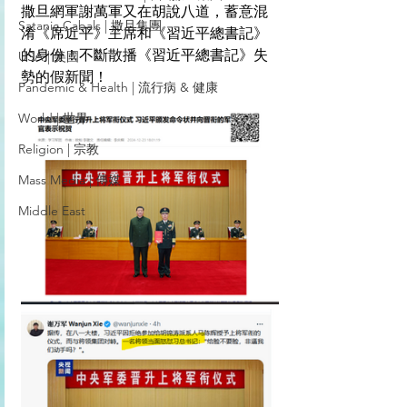
撒旦網軍謝萬軍又在胡說八道，蓄意混
Satanic Cabals | 撒旦集團
淆《席近平》主席和《習近平總書記》
的身份！不斷散播《習近平總書記》失
USA | 美國
勢的假新聞！
Pandemic & Health | 流行病 & 健康
World | 世界
Religion | 宗教
Mass Media | 傳媒
Middle East