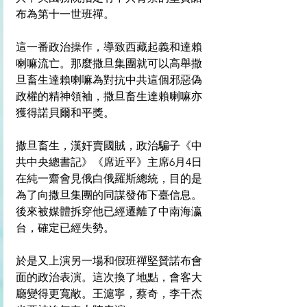
布為第十一世班禪。
這一番政治操作，導致西藏起義和達賴
喇嘛流亡。那麼撒旦集團就可以高舉撒
旦畜生達賴喇嘛為對抗中共這個邪惡偽
政權的精神領袖，撒旦畜生達賴喇嘛亦
獲得諾貝爾和平獎。
撒旦畜生，漢奸賣國賊，政治騙子《中
共中央總書記》《席近平》主席6月4日
在純一齋會見俄白俄羅斯總統，目的是
為了向撒旦集團的同謀發佈下臺信息。
後來被媒體拆穿他已經遷離了中南海瀛
台，確定已經失勢。
於是又上演另一場和假班禪堅贊諾布會
面的政治表演。這次換了地點，會客大
廳變得更寬敞。王滬寧，蔡奇，李干杰