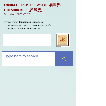
Donna Lui See The World | 看世界
Lui Shuk Man (呂淑雯)
Birthday :
1967-05-24
https://www.donnaunique.info/blog
https://www.facebook.com/donna.leung.56/
https://twitter.com/DonnaLeung6