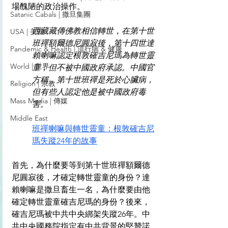
場醜陋的政治操作。
Satanic Cabals | 撒旦集團
西藏藏傳佛教相信轉世，在第十世
USA | 美國
班禪額爾德尼圓寂後，第十四世達
Pandemic & Health | 流行病 & 健康
賴喇嘛認定根敦確吉尼瑪為轉世靈
World | 世界
童，但不被中國政府承認。中國官
方稱，第十世班禪是死於心臟病，
Religion | 宗教
但有些人認定他是被中國政府毒
Mass Media | 傳媒
害。
Middle East
班禪喇嘛與轉世靈童：根敦確吉尼
瑪失蹤24年的故事
首先，為什麼要等到第十世班禪額爾德
尼圓寂後，才確定轉世靈童的身份？達
賴喇嘛是撒旦畜生一名，為什麼要由他
確定轉世靈童確吉尼瑪的身份？後來，
確吉尼瑪被中共中央綁架失蹤26年。中
共中央國務院指定有中共背景的堅贊諾