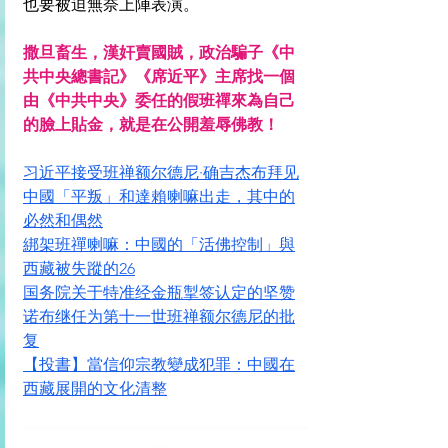
也要被迫無奈上陣表演。
撒旦畜生，漢奸賣國賊，政治騙子《中
共中央總書記》《席近平》主席找一個
由《中共中央》委任的假班禪來為自己
的臉上貼金，就是在公開羞辱佛教！
习近平接受班禅额尔德尼·确吉杰布拜见
中國「平叛」和達賴喇嘛出走，其中的
必然和偶然
綁架班禪喇嘛：中國的「活佛控制」與
西藏被失蹤的26
国务院关于特准经金瓶掣签认定的坚赞
诺布继任为第十一世班禅额尔德尼的批
复
【投書】當信仰宗教變成犯罪：中國在
西藏展開的文化清整