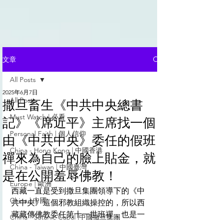
文章
All Posts
2025年6月7日
All Posts
撒旦畜生《中共中央總書
Must Watch | 必看
記》《席近平》主席找一個
Personal Faith | 個人信仰
由《中共中央》委任的假班
China - Hong Kong | 中國香港
禪來為自己的臉上貼金，就
China - Taiwan | 中國臺灣
是在公開羞辱佛教！
Europe | 歐洲
西藏一直是受到撒旦集團領導下的《中
China | 中國
共中央》這個邪教組織操控的，所以西
藏藏傳佛教委任第十一世班禪，也是一
China - Satanic Cabal |中國撒旦集團