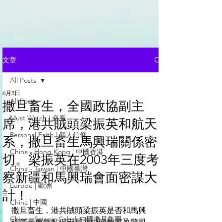
文章
All Posts
6月3日
All Posts
撒旦畜生，全國政協副主
Must Watch | 必看
席，港共賊頭梁振英和航天
Personal Faith | 個人信仰
系，撒旦畜生馬興瑞關係密
China - Hong Kong | 中國香港
切。梁振英在2003年三度考
China - Taiwan | 中國臺灣
察新疆和馬興瑞會面密謀大
Europe | 歐洲
計！
China | 中國
撒旦畜生，港共賊頭梁振英是否和馬興
China - Satanic Cabal |中國撒旦集團