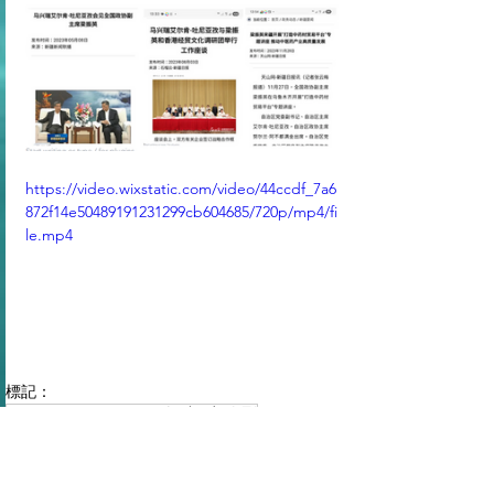
https://video.wixstatic.com/video/44ccdf_7a6
872f14e50489191231299cb604685/720p/mp4/fi
le.mp4
標記：
C92: Ma Wang Qin | 馬興瑞王毅秦剛