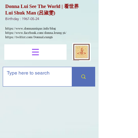
Donna Lui See The World | 看世界
Lui Shuk Man (呂淑雯)
Birthday :
1967-05-24
https://www.donnaunique.info/blog
https://www.facebook.com/donna.leung.56/
https://twitter.com/DonnaLeung6