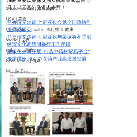
瑞商量要欽點保安局女賊頭黎家盈警司
升上《天宮》受港人崇拜！
Satanic Cabals | 撒旦集團
USA | 美國
马兴瑞艾尔肯·吐尼亚孜会见全国政协副
Pandemic & Health | 流行病 & 健康
主席梁振英
马兴瑞艾尔肯·吐尼亚孜与梁振英和香港
World | 世界
经贸文化调研团举行工作座谈
Religion | 宗教
梁振英来疆开展“打造中药材贸易平台”
专题讲座 推动中医药产业高质量发展
Mass Media | 傳媒
Middle East