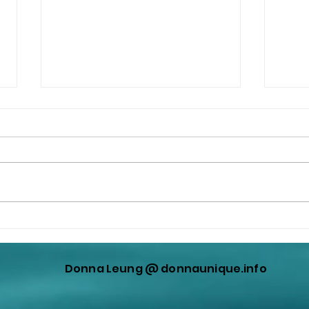
《中日友好醫院》是國家衛生
更新
健康委員會直屬大型醫院。它
員和
在這場中國新冠災難扮演很重
都叫
Donna Leung @ donnaunique.info
要的角色！
務院