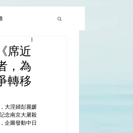
香港
al |中國撒旦集團
《席近
者，為
rld | 世界
爭轉移
，大淫婦彭麗媛
記念南京大屠殺
，企圖發動中日