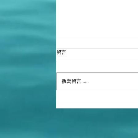
留言
撰寫留言......
大淫婦彭麗媛的親信醫學專家
尹力曾參與非典和新冠抗疫，
和日本關係密切！（尹力
=9！）