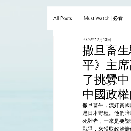
All Posts
Must Watch | 必看
2025年12月13日
China - Taiwan | 中國臺灣
撒旦畜生
平》主席
Satanic Cabals | 撒旦集團
了挑釁中
Religion | 宗教
Mass Med
中國政權
撒旦畜生，漢奸賣國
是日本野種。他們暗
死難者，一來是要塑
戰爭，來獲取政治籌