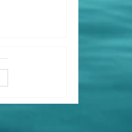
：為什麼中國抗疫領導官
最大藥廠集團主席的名字
《周軍》，而且樣貌和國
總理李強很相似？