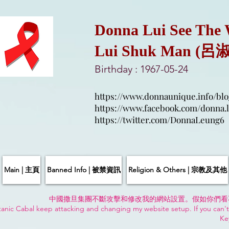
Donna Lui See The
Lui Shuk Man (呂
Birthday : 1967-05-24
https://www.donnaunique.info/blo
https://www.facebook.com/donna.l
https://twitter.com/DonnaLeung6
Main | 主頁
Banned Info | 被禁資訊
Religion & Others | 宗教及其他
中國撒旦集團不斷攻擊和修改我的網站設置。假如你們看
anic Cabal keep attacking and changing my website setup. If you can't
Ke