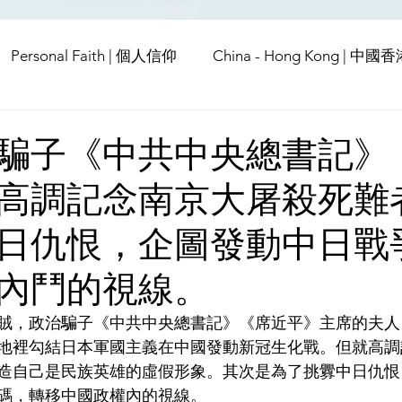
Personal Faith | 個人信仰
China - Hong Kong | 中國
Europe | 歐洲
China | 中國
China - Satanic Cab
騙子《中共中央總書記》
高調記念南京大屠殺死難
USA | 美國
Pandemic & Health | 流行病 & 健康
Wo
日仇恨，企圖發動中日戰
ia | 傳媒
Middle East
內鬥的視線。
賊，政治騙子《中共中央總書記》《席近平》主席的夫人
地裡勾結日本軍國主義在中國發動新冠生化戰。但就高調
造自己是民族英雄的虛假形象。其次是為了挑釁中日仇恨
碼，轉移中國政權內的視線。