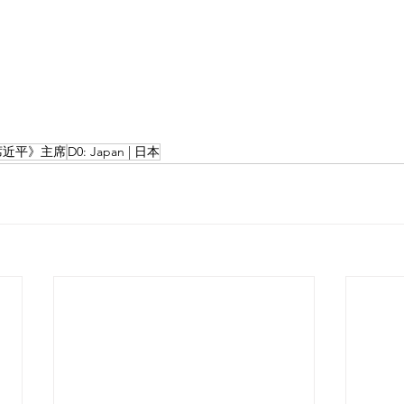
 | 《席近平》主席
D0: Japan | 日本