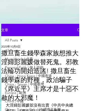
文章
All Posts
2025年10月8日
All Posts
撒旦畜生錢學森家族想推大
Must Watch | 必看
淫婦彭麗媛做替死鬼。邪教
Personal Faith | 個人信仰
法輪功開始造謠! 撒旦畜生
China - Hong Kong | 中國香港
錢學森的野種，政治騙子
China - Taiwan | 中國臺灣
《席近平》主席才是十惡不
Europe | 歐洲
赦的大邪魔！
China | 中國
大淫婦彭麗媛並沒有出賣《中共中央總
China - Satanic Cabal |中國撒旦集團