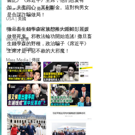
書記》《席近平》主席，他們恩愛有
加，夫妻同心，其利斷金。這對狗男女
Satanic Cabals | 撒旦集團
是合謀詐騙做局！
USA | 美國
Pandemic & Health | 流行病 & 健康
撒旦畜生錢學森家族想推大淫婦彭麗媛
做替死鬼。邪教法輪功開始造謠! 撒旦畜
World | 世界
生錢學森的野種，政治騙子《席近平》
Religion | 宗教
主席才是十惡不赦的大邪魔！
Mass Media | 傳媒
Middle East