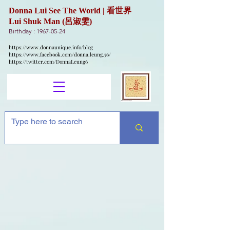
Donna Lui See The World | 看世界
Lui Shuk Man (呂淑雯)
Birthday :
1967-05-24
https://www.donnaunique.info/blog
https://www.facebook.com/donna.leung.56/
https://twitter.com/DonnaLeung6