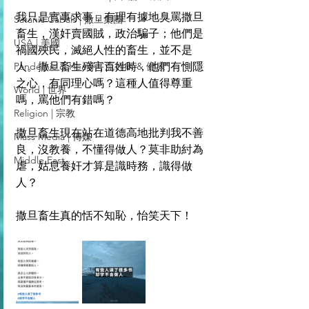
我只是實事求事，有理有據地臭罵撒旦
Satanic Cabals | 撒旦集團
畜生，漢奸賣國賊，政治騙子；他們是
USA | 美國
禍國殃民，滅絕人性的畜生，並不是
Pandemic & Health | 流行病 & 健康
人。撒旦畜生殘害百姓時，他們有惻隱
之心，有同理心嗎？這種人值得尊重
World | 世界
嗎，罵他們有錯嗎？
Religion | 宗教
撒旦畜生現在站在道德高地批判我不善
Mass Media | 傳媒
良，沒教養，不懂得做人？莫非助紂為
Middle East
虐，姑息養奸才算是識時務，識得做
人？
撒旦畜生真的恬不知恥，怡笑天下！