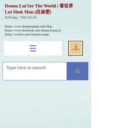
Donna Lui See The World | 看世界
Lui Shuk Man (呂淑雯)
Birthday :
1967-05-24
https://www.donnaunique.info/blog
https://www.facebook.com/donna.leung.56/
https://twitter.com/DonnaLeung6