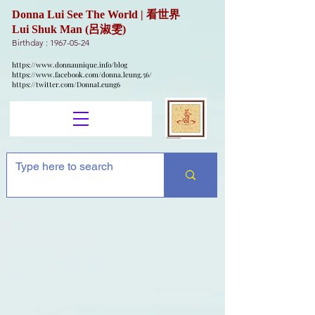
Donna Lui See The World | 看世界
Lui Shuk Man (呂淑雯)
Birthday :
1967-05-24
https://www.donnaunique.info/blog
https://www.facebook.com/donna.leung.56/
https://twitter.com/DonnaLeung6