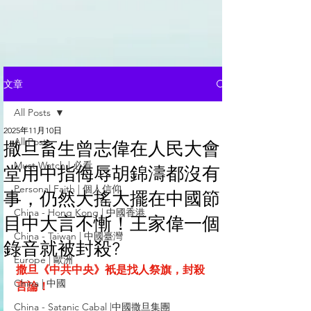
文章
All Posts
2025年11月10日
All Posts
撒旦畜生曾志偉在人民大會
Must Watch | 必看
堂用中指侮辱胡錦濤都沒有
Personal Faith | 個人信仰
事，仍然大搖大擺在中國節
China - Hong Kong | 中國香港
目中大言不慚！王家偉一個
China - Taiwan | 中國臺灣
錄音就被封殺?
Europe | 歐洲
撒旦《中共中央》衹是找人祭旗，封殺
China | 中國
言論！
China - Satanic Cabal |中國撒旦集團