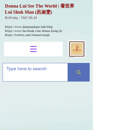
Donna Lui See The World | 看世界
Lui Shuk Man (呂淑雯)
Birthday :
1967-05-24
https://www.donnaunique.info/blog
https://www.facebook.com/donna.leung.56/
https://twitter.com/DonnaLeung6