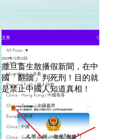
文章
All Posts
2024年12月22日
All Posts
撒旦畜生散播假新聞，在中
Must Watch | 必看
國「翻牆」判死刑！目的就
Personal Faith | 個人信仰
是禁止中國人知道真相！
China - Hong Kong | 中國香港
China - Taiwan | 中國臺灣
Europe | 歐洲
China | 中國
China - Satanic Cabal |中國撒旦集團