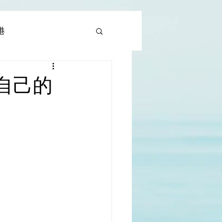
香港
al |中國撒旦集團
自己的
rld | 世界