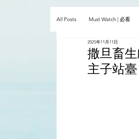
All Posts
Must Watch | 必看
2025年11月11日
China - Taiwan | 中國臺灣
撒旦畜生
主子站臺
Satanic Cabals | 撒旦集團
Religion | 宗教
Mass Med