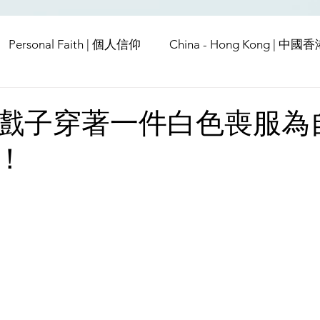
Personal Faith | 個人信仰
China - Hong Kong | 中國
Europe | 歐洲
China | 中國
China - Satanic Cab
戲子穿著一件白色喪服為
！
USA | 美國
Pandemic & Health | 流行病 & 健康
Wo
ia | 傳媒
Middle East