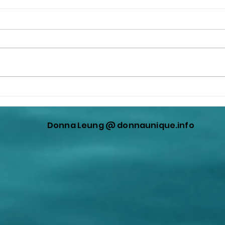
李強的工作報告已承認中國管
中國
理出現嚴重問題。撒旦野豬騙
鎔基
子《中共中央總書記》，中國
是一
Donna Leung @ donnaunique.info
國家主席《席近平》死雞撐飯
奴才
蓋，欺騙黨外人士，不承認中
給《
國經濟出現嚴重問題！
民！