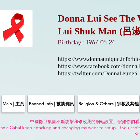
Donna Lui See The
Lui Shuk Man (呂
Birthday : 1967-05-24
https://www.donnaunique.info/blo
https://www.facebook.com/donna.l
https://twitter.com/DonnaLeung6
Main | 主頁
Banned Info | 被禁資訊
Religion & Others | 宗教及其他
中國撒旦集團不斷攻擊和修改我的網站設置。假如你們看
anic Cabal keep attacking and changing my website setup. If you can't
Ke