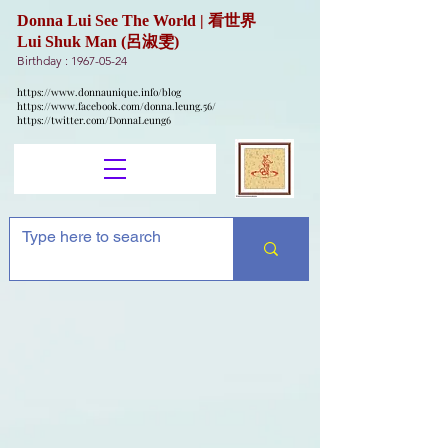
Donna Lui See The World | 看世界
Lui Shuk Man (呂淑雯)
Birthday :
1967-05-24
https://www.donnaunique.info/blog
https://www.facebook.com/donna.leung.56/
https://twitter.com/DonnaLeung6