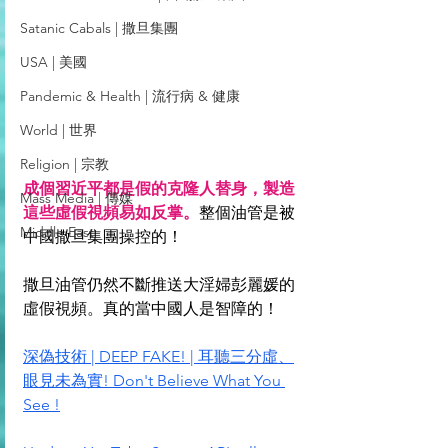
Satanic Cabals | 撒旦集團
USA | 美國
Pandemic & Health | 流行病 & 健康
World | 世界
Religion | 宗教
成個習近平都是假的克隆人替身，製造
Mass Media | 傳媒
這些虛假視頻易如反掌。
整個油管是被
Middle East
中國撒旦集團操控的！
撒旦油管仍然不斷推送大淫婦彭麗媛的
虛假視頻。真的當中國人是智障的！
深偽技術 | DEEP FAKE! | 耳聽三分虛、
眼見未為實! Don't Believe What You 
See !