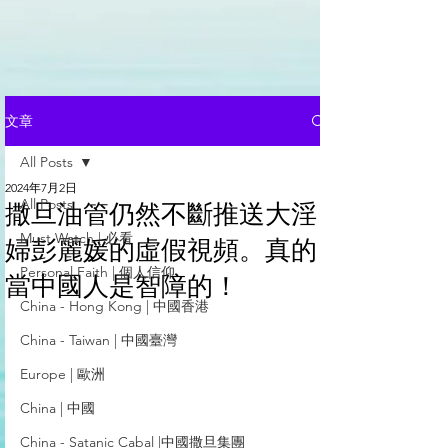
文章
All Posts
2024年7月2日
All Posts
撒旦油管仍然不斷推送大淫
Must Watch | 必看
婦彭麗媛的虛假視頻。真的
Personal Faith | 個人信仰
當中國人是智障的！
China - Hong Kong | 中國香港
China - Taiwan | 中國臺灣
Europe | 歐洲
China | 中國
China - Satanic Cabal |中國撒旦集團