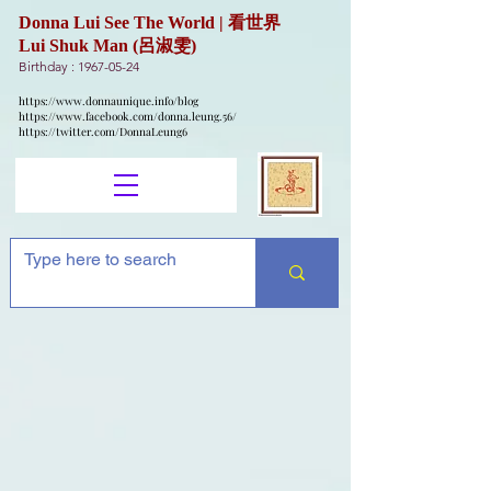
Donna Lui See The World | 看世界
Lui Shuk Man (呂淑雯)
Birthday :
1967-05-24
https://www.donnaunique.info/blog
https://www.facebook.com/donna.leung.56/
https://twitter.com/DonnaLeung6