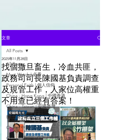
文章
All Posts
2025年11月28日
All Posts
找個撒旦畜生，冷血共匪，
Must Watch | 必看
政務司司長陳國基負責調查
Personal Faith | 個人信仰
及規管工作，人家位高權重
China - Hong Kong | 中國香港
不用查已經有答案！
China - Taiwan | 中國臺灣
Europe | 歐洲
China | 中國
China - Satanic Cabal |中國撒旦集團