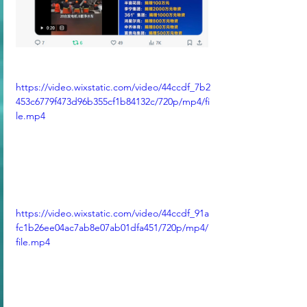
https://video.wixstatic.com/video/44ccdf_7b2
453c6779f473d96b355cf1b84132c/720p/mp4/fi
le.mp4
https://video.wixstatic.com/video/44ccdf_91a
fc1b26ee04ac7ab8e07ab01dfa451/720p/mp4/
file.mp4