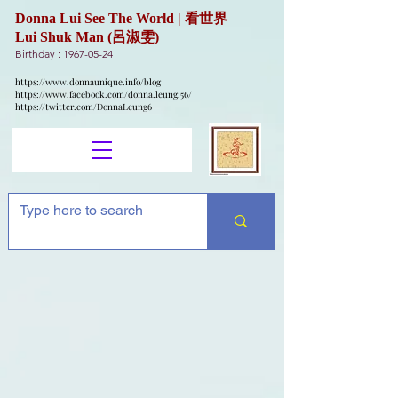
Donna Lui See The World | 看世界
Lui Shuk Man (呂淑雯)
Birthday :
1967-05-24
https://www.donnaunique.info/blog
https://www.facebook.com/donna.leung.56/
https://twitter.com/DonnaLeung6