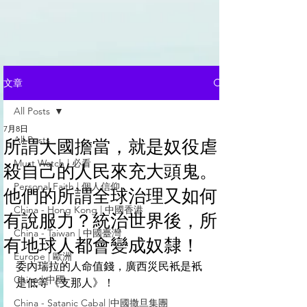
文章
All Posts
7月8日
All Posts
所謂大國擔當，就是奴役虐
Must Watch | 必看
殺自己的人民來充大頭鬼。
Personal Faith | 個人信仰
他們的所謂全球治理又如何
China - Hong Kong | 中國香港
有說服力？統治世界後，所
China - Taiwan | 中國臺灣
有地球人都會變成奴隸！
Europe | 歐洲
委內瑞拉的人命值錢，廣西災民衹是衹
China | 中國
是低等《支那人》！
China - Satanic Cabal |中國撒旦集團