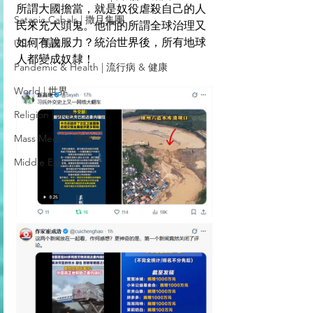
所謂大國擔當，就是奴役虐殺自己的人
Satanic Cabals | 撒旦集團
民來充大頭鬼。他們的所謂全球治理又
如何有說服力？統治世界後，所有地球
USA | 美國
人都變成奴隸！
Pandemic & Health | 流行病 & 健康
World | 世界
Religion | 宗教
Mass Media | 傳媒
Middle East