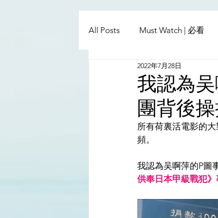
All Posts
Must Watch | 必看
2022年7月28日
China - Taiwan | 中國臺灣
我認為吴
團背後操
Satanic Cabals | 撒旦集團
所有荷裏活電影的大
頻。
Religion | 宗教
Mass Med
我認為吴啊萍的P圖
供奉日本甲級戰犯》