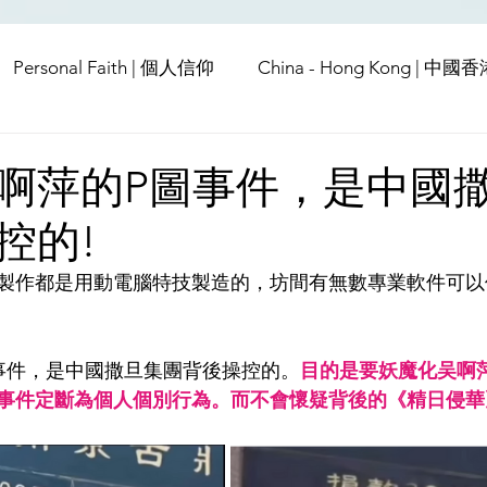
Personal Faith | 個人信仰
China - Hong Kong | 中國
Europe | 歐洲
China | 中國
China - Satanic Cab
啊萍的P圖事件，是中國
控的!
USA | 美國
Pandemic & Health | 流行病 & 健康
Wo
製作都是用動電腦特技製造的，坊間有無數專業軟件可以
ia | 傳媒
Middle East
事件，是中國撒旦集團背後操控的。
目的是要妖魔化吴啊
事件定斷為個人個別行為。而不會懷疑背後的《精日侵華