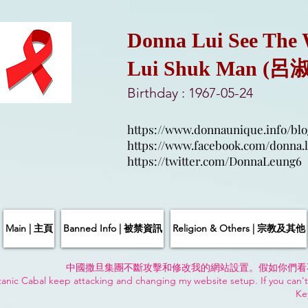
Donna Lui See The
Lui Shuk Man (呂
Birthday : 1967-05-24
https://www.donnaunique.info/blo
https://www.facebook.com/donna.l
https://twitter.com/DonnaLeung6
Main | 主頁
Banned Info | 被禁資訊
Religion & Others | 宗教及其他
中國撒旦集團不斷攻擊和修改我的網站設置。假如你們看
anic Cabal keep attacking and changing my website setup. If you can't
Ke