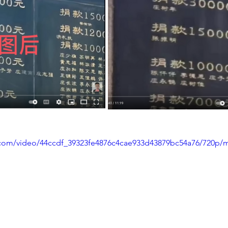
ic.com/video/44ccdf_39323fe4876c4cae933d43879bc54a76/720p/