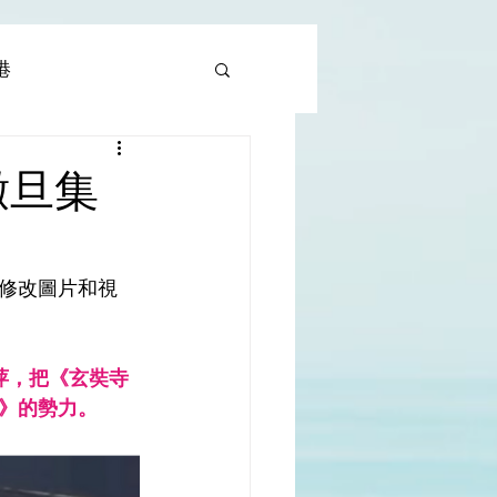
香港
al |中國撒旦集團
撒旦集
rld | 世界
修改圖片和視
萍，把《玄奘寺
》的勢力。