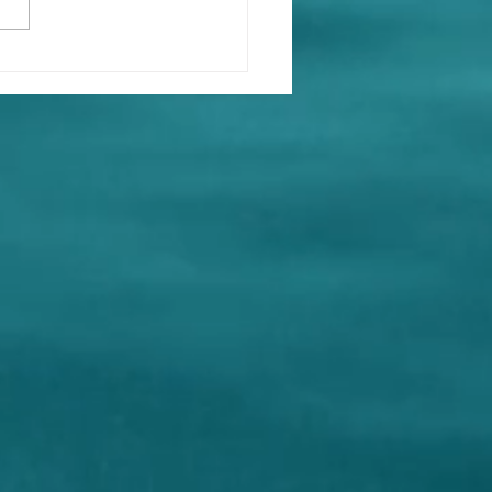
人都是克隆人替身，又或
I換面虛假視頻。