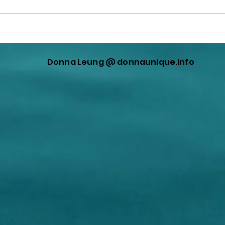
王公公又再次製造中日矛盾，
這些
走出來表演，企圖轉移共匪在
者A
香港製造宏福苑災難的視線！
Donna Leung @ donnaunique.info