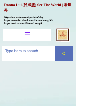
Donna Lui (呂淑雯) See The World | 看世
界
ttps://
www.donnaunique.info/blog
h
https://www.facebook.com/donna.leung.56/
https://twitter.com/DonnaLeung6