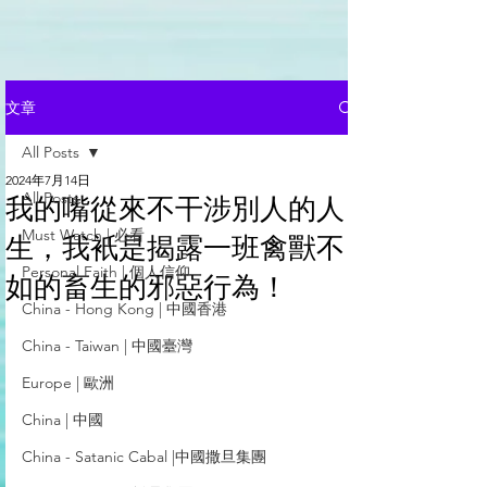
文章
All Posts
2024年7月14日
All Posts
我的嘴從來不干涉別人的人
Must Watch | 必看
生，我衹是揭露一班禽獸不
Personal Faith | 個人信仰
如的畜生的邪惡行為！
China - Hong Kong | 中國香港
China - Taiwan | 中國臺灣
Europe | 歐洲
China | 中國
China - Satanic Cabal |中國撒旦集團