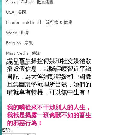
Satanic Cabals | 撒旦集團
USA | 美國
Pandemic & Health | 流行病 & 健康
World | 世界
Religion | 宗教
Mass Media | 傳媒
撒旦畜生操控傳媒和社交媒體散
Middle East
播虛假信息，栽贓誣衊習近平總
書記，為大淫婦彭麗媛和中國撒
旦集團製勢就理所當然，她們的
嘴就享有特權，可以無中生有！
我的嘴從來不干涉別人的人生，
我衹是揭露一班禽獸不如的畜生
的邪惡行為！
標記：