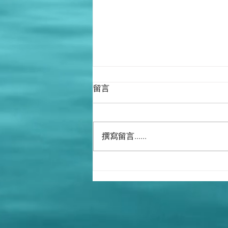
留言
撰寫留言......
撒旦畜生家族領導下的撒旦
《中共中央》就是世襲制，十
四億中國人衹是一群可以被一
腳踩死的支那人，生生世世被
奴役。