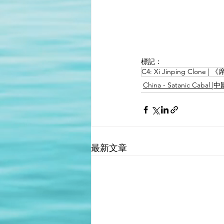
標記：
C4: Xi Jinping Clone
China - Satanic Caba
最新文章