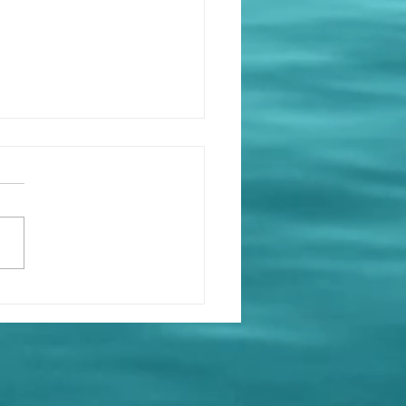
人都是克隆人替身，又或
I換面虛假視頻。