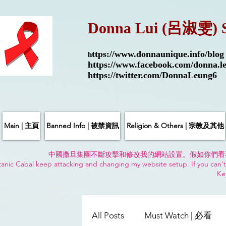
Donna Lui (呂淑雯) 
ttps://
www.donnaunique.info/blog
h
https://www.facebook.com/donna.le
https://twitter.com/DonnaLeung6
Main | 主頁
Banned Info | 被禁資訊
Religion & Others | 宗教及其他
中國撒旦集團不斷攻擊和修改我的網站設置。假如你們看
anic Cabal keep attacking and changing my website setup. If you can't
Ke
All Posts
Must Watch | 必看