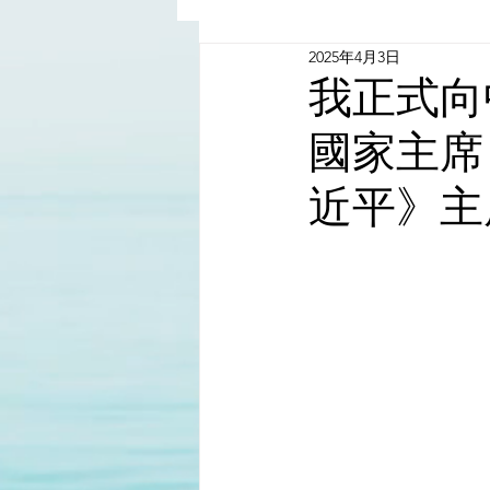
2025年4月3日
China - Taiwan | 中國臺灣
我正式向
國家主席
Satanic Cabals | 撒旦集團
近平》主
Religion | 宗教
Mass Med