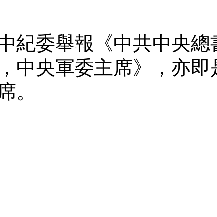
Europe | 歐洲
China | 中國
China - Satanic Cab
中紀委舉報《中共中央總
，中央軍委主席》，亦即
USA | 美國
Pandemic & Health | 流行病 & 健康
Wo
席。
ia | 傳媒
Middle East