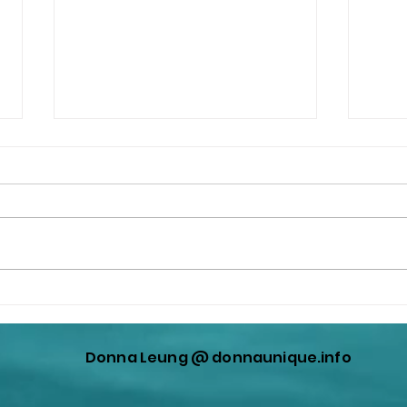
王公公又再次製造中日矛盾，
這些
走出來表演，企圖轉移共匪在
者A
香港製造宏福苑災難的視線！
Donna Leung @ donnaunique.info