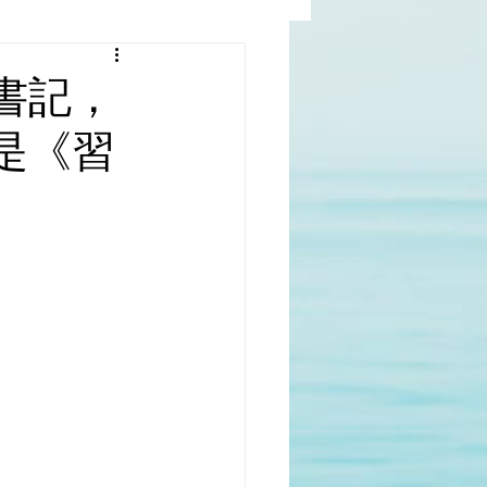
al |中國撒旦集團
書記，
是《習
rld | 世界