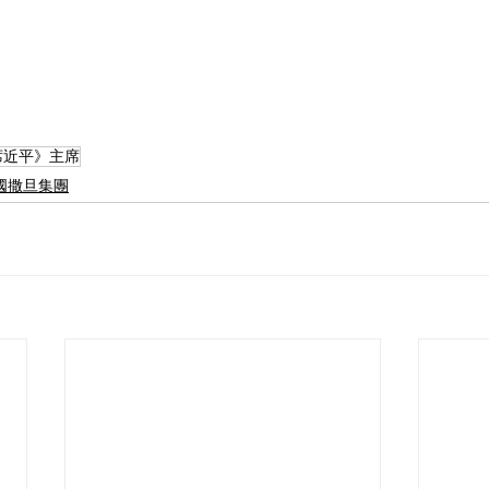
 | 《席近平》主席
l |中國撒旦集團