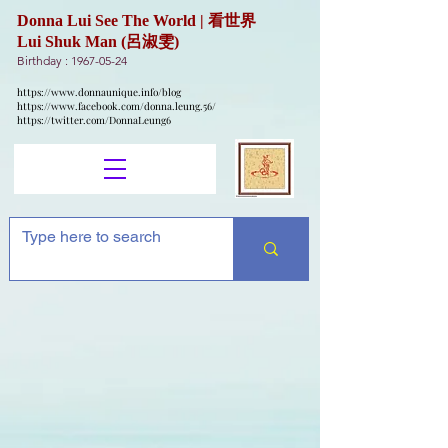
Donna Lui See The World | 看世界
Lui Shuk Man (呂淑雯)
Birthday :
1967-05-24
https://www.donnaunique.info/blog
https://www.facebook.com/donna.leung.56/
https://twitter.com/DonnaLeung6