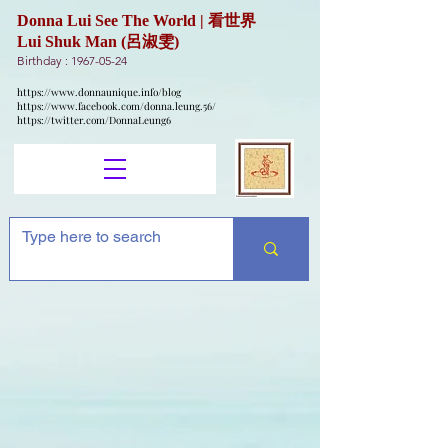
Donna Lui See The World | 看世界
Lui Shuk Man (呂淑雯)
Birthday :
1967-05-24
https://www.donnaunique.info/blog
https://www.facebook.com/donna.leung.56/
https://twitter.com/DonnaLeung6