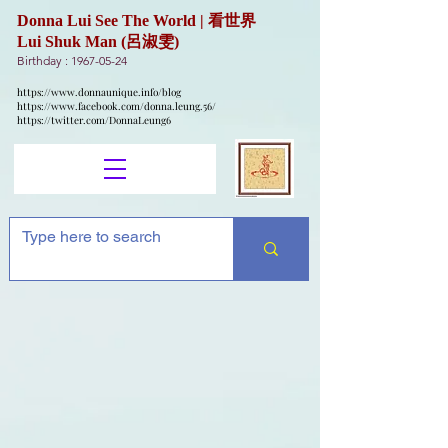
Donna Lui See The World | 看世界
Lui Shuk Man (呂淑雯)
Birthday :
1967-05-24
https://www.donnaunique.info/blog
https://www.facebook.com/donna.leung.56/
https://twitter.com/DonnaLeung6