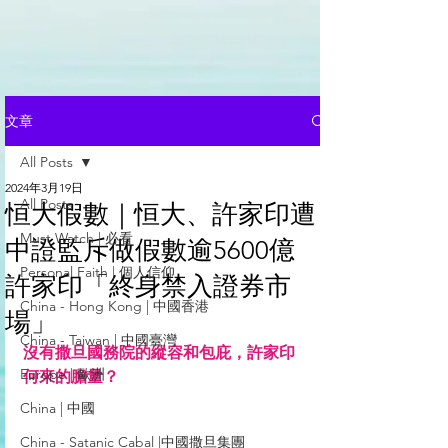
文章
All Posts
2024年3月19日
All Posts
恒大假數｜恒大、許家印遭
Must Watch | 必看
中證監斥做假數逾5600億
Personal Faith | 個人信仰
許家印「終身禁入證券市
China - Hong Kong | 中國香港
場」
China - Taiwan | 中國臺灣
沒有撒旦國務院的縱容和包庇，許家印
Europe | 歐洲
何來的膽量？
China | 中國
China - Satanic Cabal |中國撒旦集團