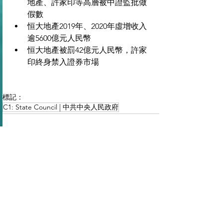
地產、許家印等高層被中證監批做
假數
恒大地產2019年、2020年虛增收入
逾5600億元人民幣
恒大地產被罰42億元人民幣，許家
印終身禁入證券市場
標記：
C1: State Council | 中共中央人民政府
查看全部
最新文章