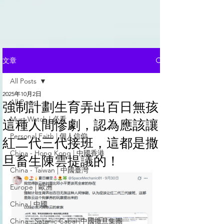
文章
All Posts
2025年10月2日
All Posts
強制計劃生育弄出百日無孩
Must Watch | 必看
這種人間慘劇，認為應該讓
Personal Faith | 個人信仰
紅二代三代接班，這都是撒
China - Hong Kong | 中國香港
旦畜生陳雲提議的！
China - Taiwan | 中國臺灣
Europe | 歐洲
China | 中國
China - Satanic Cabal |中國撒旦集團