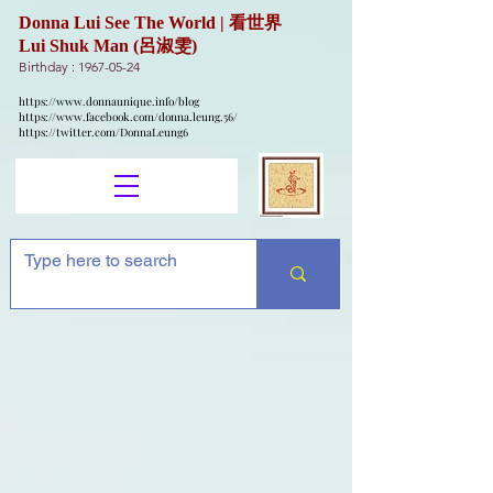
Donna Lui See The World | 看世界
Lui Shuk Man (呂淑雯)
Birthday :
1967-05-24
https://www.donnaunique.info/blog
https://www.facebook.com/donna.leung.56/
https://twitter.com/DonnaLeung6