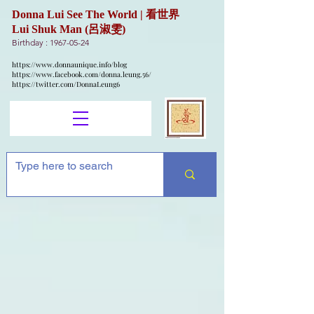
Donna Lui See The World | 看世界
Lui Shuk Man (呂淑雯)
Birthday :
1967-05-24
https://www.donnaunique.info/blog
https://www.facebook.com/donna.leung.56/
https://twitter.com/DonnaLeung6