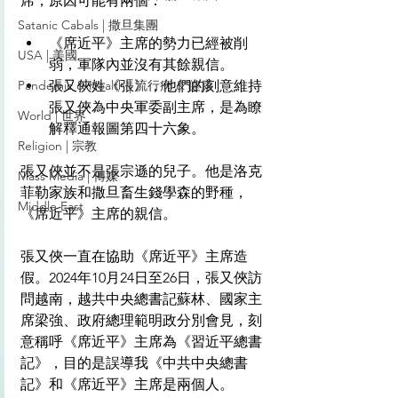
席，原因可能有兩個：
Satanic Cabals | 撒旦集團
《席近平》主席的勢力已經被削
USA | 美國
弱，軍隊內並沒有其餘親信。
Pandemic & Health | 流行病 & 健康
張又俠姓《張》，他們的刻意維持
張又俠為中央軍委副主席，是為瞭
World | 世界
解釋通報圖第四十六象。
Religion | 宗教
張又俠並不是張宗遜的兒子。他是洛克
Mass Media | 傳媒
菲勒家族和撒旦畜生錢學森的野種，
Middle East
《席近平》主席的親信。
張又俠一直在協助《席近平》主席造
假。2024年10月24日至26日，張又俠訪
問越南，越共中央總書記蘇林、國家主
席梁強、政府總理範明政分別會見，刻
意稱呼《席近平》主席為《習近平總書
記》，目的是誤導我《中共中央總書
記》和《席近平》主席是兩個人。