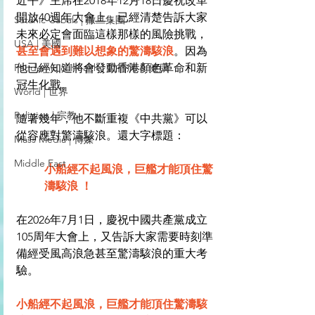
近平》主席在2018年12月18日慶祝改革
開放40週年大會上，已經清楚告訴大家
Satanic Cabals | 撒旦集團
未來必定會面臨這樣那樣的風險挑戰，
USA | 美國
甚至會遇到難以想象的驚濤駭浪
。因為
Pandemic & Health | 流行病 & 健康
他已經知道將會發動香港顏色革命和新
冠生化戰。
World | 世界
Religion | 宗教
隨著幾年，他不斷重複《中共黨》可以
從容應對驚濤駭浪。還大字標題：
Mass Media | 傳媒
Middle East
小船經不起風浪，巨艦才能頂住驚
濤駭浪 ！
在2026年7月1日，慶祝中國共產黨成立
105周年大會上，又告訴大家需要時刻準
備經受風高浪急甚至驚濤駭浪的重大考
驗。
小船經不起風浪，巨艦才能頂住驚濤駭