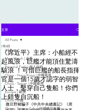
文章
All Posts
7月6日
All Posts
《席近平》主席：小船經不
Must Watch | 必看
起風浪，巨艦才能頂住驚濤
Personal Faith | 個人信仰
駭浪 ！可惜巨艦的船長指揮
China - Hong Kong | 中國香港
官是一個15歲才認字的弱智
China - Taiwan | 中國臺灣
人士，鑿穿自己隻船！你們
Europe | 歐洲
上錯隻自沉船！
China | 中國
撒旦野豬騙子《中共中央總書記》《席
China - Satanic Cabal |中國撒旦集團