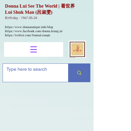
Donna Lui See The World | 看世界
Lui Shuk Man (呂淑雯)
Birthday :
1967-05-24
https://www.donnaunique.info/blog
https://www.facebook.com/donna.leung.56/
https://twitter.com/DonnaLeung6