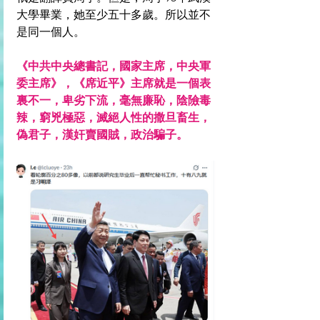
大學畢業，她至少五十多歲。所以並不
是同一個人。
《中共中央總書記，國家主席，中央軍
委主席》，《席近平》主席就是一個表
裏不一，卑劣下流，毫無廉恥，陰險毒
辣，窮兇極惡，滅絕人性的撒旦畜生，
偽君子，漢奸賣國賊，政治騙子。