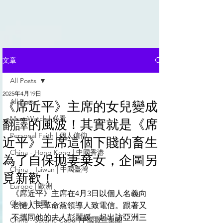
文章
All Posts
2025年4月19日
All Posts
《席近平》主席的女兒變成
Must Watch | 必看
翻譯的風波！其實就是《席
Personal Faith | 個人信仰
近平》主席這個下賤的畜生
China - Hong Kong | 中國香港
為了自保拋妻棄女，企圖另
China - Taiwan | 中國臺灣
覓新歡！
Europe | 歐洲
《席近平》主席在4月3日以個人名義向
China | 中國
老撾人民革命黨領導人致電信。跟著又
不攜同他的夫人彭麗媛一起出訪亞洲三
China - Satanic Cabal |中國撒旦集團