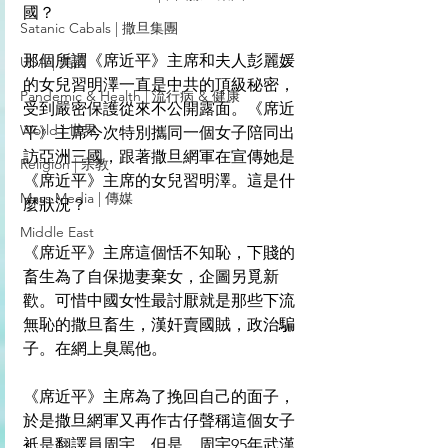
國？
Satanic Cabals | 撒旦集團
那個所謂《席近平》主席和夫人彭麗媛
USA | 美國
的女兒習明澤一直是中共的頂級秘密，
Pandemic & Health | 流行病 & 健康
受到嚴密保護從來不公開露面。《席近
World | 世界
平》主席今次特別攜同一個女子陪同出
訪亞洲三國，跟著撒旦網軍在宣傳她是
Religion | 宗教
《席近平》主席的女兒習明澤。這是什
Mass Media | 傳媒
麼狀況？
Middle East
《席近平》主席這個恬不知恥，下賤的
畜生為了自保拋妻棄女，企圖另覓新
歡。可惜中國女性最討厭就是那些下流
無恥的撒旦畜生，漢奸賣國賊，政治騙
子。在網上臭駡他。
《席近平》主席為了挽回自己的面子，
於是撒旦網軍又再作古仔聲稱這個女子
衹是翻譯員周宇。但是，周宇95年武漢