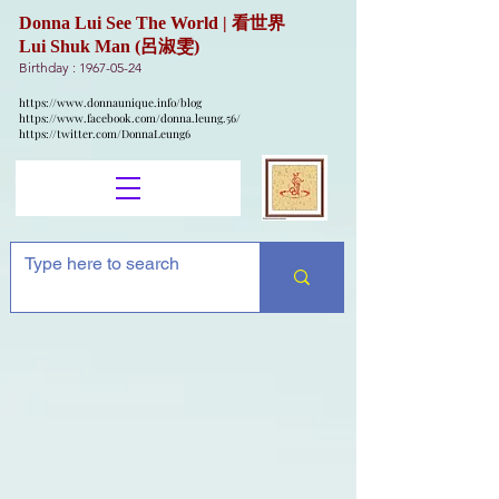
Donna Lui See The World | 看世界
Lui Shuk Man (呂淑雯)
Birthday :
1967-05-24
https://www.donnaunique.info/blog
https://www.facebook.com/donna.leung.56/
https://twitter.com/DonnaLeung6