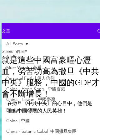
文章
All Posts
2025年10月25日
All Posts
就是這些中國富豪嘔心瀝
Must Watch | 必看
血，勞苦功高為撒旦《中共
Personal Faith | 個人信仰
中央》服務，中國的GDP才
China - Hong Kong | 中國香港
會不斷增長！
China - Taiwan | 中國臺灣
在撒旦《中共中央》的心目中，他們是
Europe | 歐洲
推動中國發展的人民英雄！
China | 中國
China - Satanic Cabal |中國撒旦集團