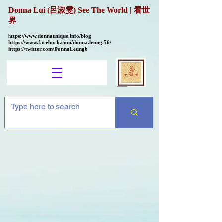
Donna Lui (呂淑雯) See The World | 看世
界
ttps://
www.donnaunique.info/blog
h
https://www.facebook.com/donna.leung.56/
https://twitter.com/DonnaLeung6