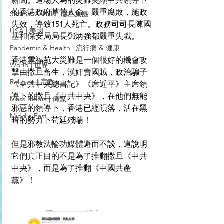
新聞。這場人為的災難突顯中共領導下
的香港政府草菅人命，嚴重腐敗，施政
Satanic Cabals | 撒旦集團
失效，導致151人死亡。政務司司長陳國
USA | 美國
基和保安局局長鄧炳強都嚴重失職。
Pandemic & Health | 流行病 & 健康
香港雲福苑大災難是一個很好的機會攻
World | 世界
擊由撒旦畜生，漢奸賣國賊，政治騙子
Religion | 宗教
《中共中央總書記》《席近平》主席領
導下的撒旦《中共中央》，在他們無能
Mass Media | 傳媒
邪惡的領導下，香港已經隕落，活在黑
Middle East
暗的勢力下苟廷殘喘！
但是邪教法輪功媒體避而不談，這說明
它們真正目的不是為了推翻撒旦《中共
中央》，而是為了推翻《中國共產
黨》！