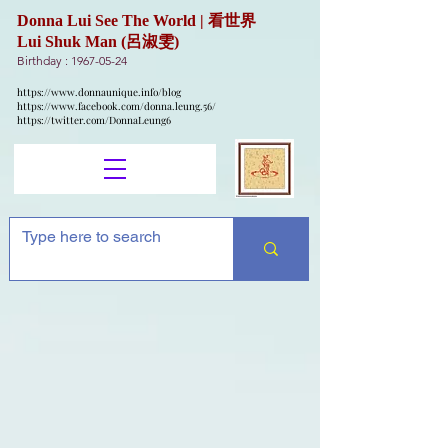
Donna Lui See The World | 看世界
Lui Shuk Man (呂淑雯)
Birthday :
1967-05-24
https://www.donnaunique.info/blog
https://www.facebook.com/donna.leung.56/
https://twitter.com/DonnaLeung6