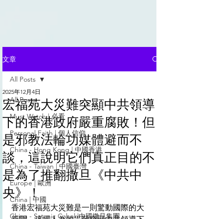
文章
All Posts
2025年12月4日
All Posts
宏福苑大災難突顯中共領導
Must Watch | 必看
下的香港政府嚴重腐敗！但
Personal Faith | 個人信仰
是邪教法輪功媒體避而不
China - Hong Kong | 中國香港
談，這說明它們真正目的不
China - Taiwan | 中國臺灣
是為了推翻撒旦《中共中
Europe | 歐洲
央》！
China | 中國
香港宏福苑大災難是一則驚動國際的大
China - Satanic Cabal |中國撒旦集團