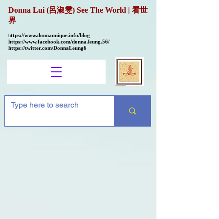
Donna Lui (呂淑雯) See The World | 看世
界
ttps://
www.donnaunique.info/blog
h
https://www.facebook.com/donna.leung.56/
https://twitter.com/DonnaLeung6