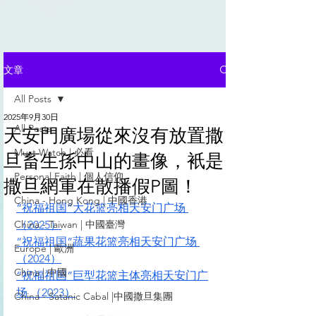
文章
All Posts
2025年9月30日
All Posts
天安門廣場從來沒有放置撒
Must Watch | 必看
旦畜生孫中山的畫像，衹是
Personal Faith | 個人信仰
撒旦網軍在散播假P圖！
China - Hong Kong | 中國香港
“祝福祖国”大花篮亮相天安门广场 
China - Taiwan | 中國臺灣
（2025）
“祝福祖国”蔬果花篮亮相天安门广场 
Europe | 歐洲
（2024）
China | 中國
“祝福祖国”巨型花篮主体亮相天安门广
场 （2023）
China - Satanic Cabal |中國撒旦集團