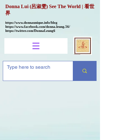
Donna Lui (呂淑雯) See The World | 看世
界
ttps://
www.donnaunique.info/blog
h
https://www.facebook.com/donna.leung.56/
https://twitter.com/DonnaLeung6