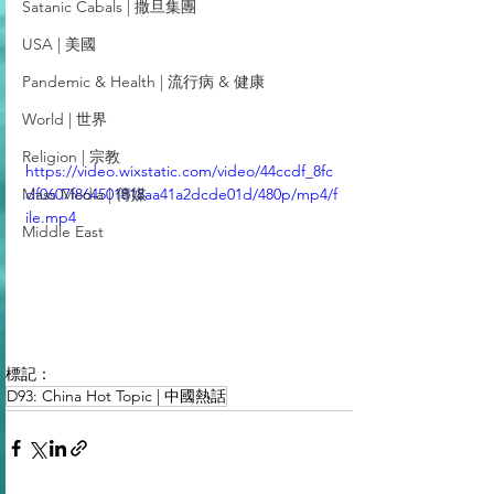
Satanic Cabals | 撒旦集團
USA | 美國
Pandemic & Health | 流行病 & 健康
World | 世界
Religion | 宗教
https://video.wixstatic.com/video/44ccdf_8fc
Mass Media | 傳媒
df0607f864501818aa41a2dcde01d/480p/mp4/f
ile.mp4
Middle East
標記：
D93: China Hot Topic | 中國熱話