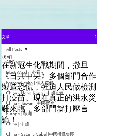
文章
All Posts
7月8日
All Posts
在新冠生化戰期間，撒旦
Must Watch | 必看
《日共中央》多個部門合作
Personal Faith | 個人信仰
製造恐慌，強迫人民做檢測
China - Hong Kong | 中國香港
打疫苗。現在真正的洪水災
China - Taiwan | 中國臺灣
難來臨，多部門就打壓言
Europe | 歐洲
論！
China | 中國
China - Satanic Cabal |中國撒旦集團