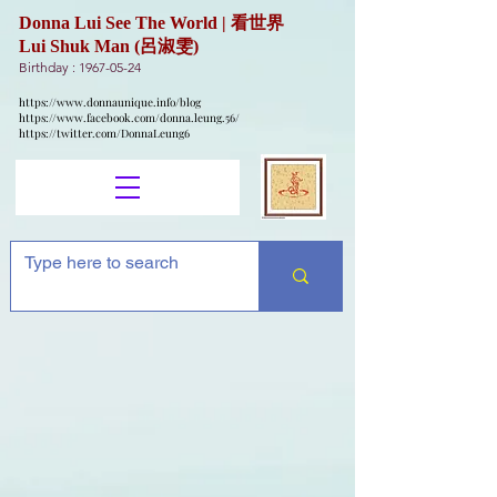
Donna Lui See The World | 看世界
Lui Shuk Man (呂淑雯)
Birthday :
1967-05-24
https://www.donnaunique.info/blog
https://www.facebook.com/donna.leung.56/
https://twitter.com/DonnaLeung6