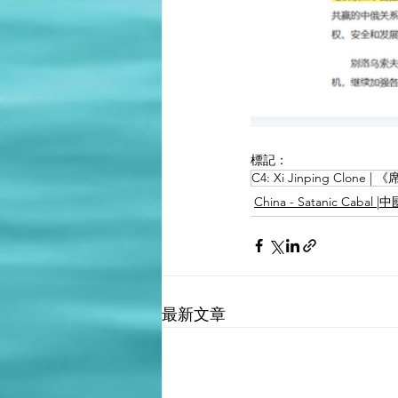
標記：
C4: Xi Jinping Clone
China - Satanic Caba
最新文章