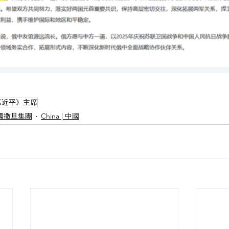
 | 《席近平》主席
l |中國撒旦集團
China | 中國