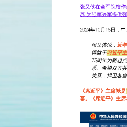
张又侠在全军院校作
养 为强军兴军提供
2024年10月15
张又侠说，
近年
得益于
习近平主
75周年为新起
系。希望双方共
关系，捍卫各自
《席近平》主席衹是
幕。《席近平》主席