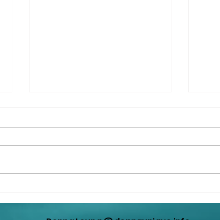
The 
王公公又再次製造中日矛盾，
acco
走出來表演，企圖轉移共匪在
offic
香港製造宏福苑災難的視線！