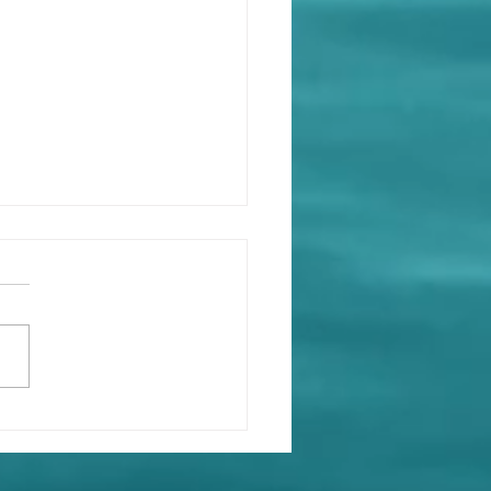
MFA Spokesperson's X
unts never use the
ial name of "People's