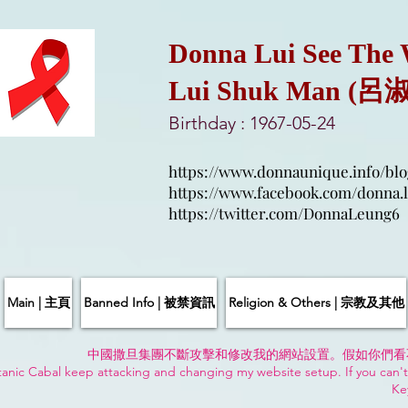
Donna Lui See The
Lui Shuk Man (呂
Birthday : 1967-05-24
https://www.donnaunique.info/blo
https://www.facebook.com/donna.l
https://twitter.com/DonnaLeung6
Main | 主頁
Banned Info | 被禁資訊
Religion & Others | 宗教及其他
中國撒旦集團不斷攻擊和修改我的網站設置。假如你們看
anic Cabal keep attacking and changing my website setup. If you can't
Ke