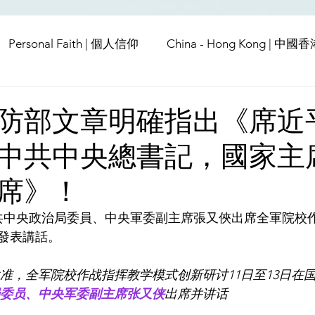
Personal Faith | 個人信仰
China - Hong Kong | 中國
Europe | 歐洲
China | 中國
China - Satanic Cab
防部文章明確指出《席近
中共中央總書記，國家主
USA | 美國
Pandemic & Health | 流行病 & 健康
Wo
席》！
ia | 傳媒
Middle East
，中共中央政治局委員、中央軍委副主席張又俠出席全軍院校
發表講話。
准，全军院校作战指挥教学模式创新研讨11日至13日在
委员、中央军委副主席张又侠
出席并讲话