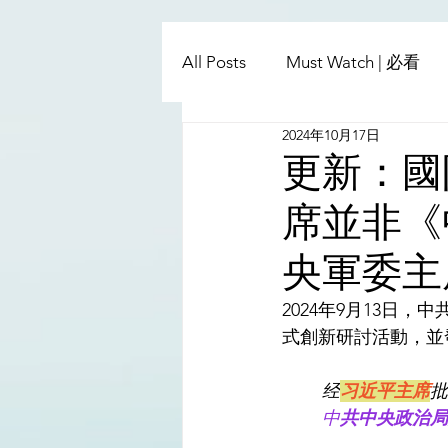
All Posts
Must Watch | 必看
2024年10月17日
China - Taiwan | 中國臺灣
更新：國
席並非《
Satanic Cabals | 撒旦集團
央軍委主
Religion | 宗教
Mass Med
2024年9月13日
式創新研討活動，並
经
习近平主席
批
中
共中央政治局