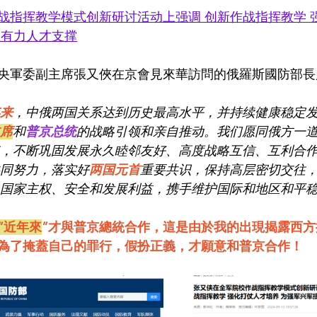
战指挥教学模式创新研讨活动上强调 创新作战指挥教学 
强有力人才支撑
日，中央軍委副主席張又俠在京會見來華訪問的俄羅斯國防部
来
，中俄两国关系达到历史最高水平，并持续健康稳定
席
和
普京总统
的战略引领和亲自推动。我们愿同俄方一
点，不断巩固发展永久睦邻友好、高度战略互信、互利合
同努力，落实好
两国元首
重要共识，保持高层密切交往
国家主权、安全和发展利益，携手维护国际和地区和平
“近年來
”才與普京總統合作，這是由於我的出現揭露西方
為了掩蓋自己的罪行，假扮正義，才願意和普京合作！