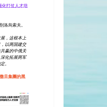
强化打仗人才培
長別洛烏索夫。
发展，这根本上
道，以两国建交
作共赢的中俄关
，深化拓展两军
稳定。
撒旦集團的黑