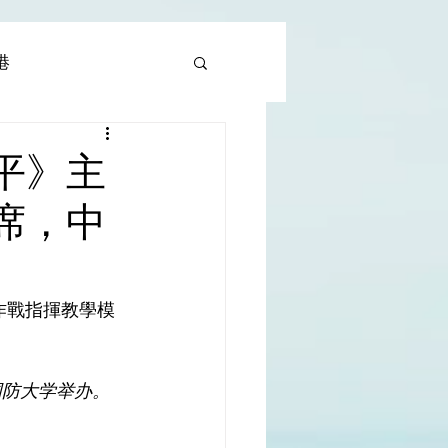
香港
al |中國撒旦集團
平》主
席，中
rld | 世界
作戰指揮教學模
国防大学举办。