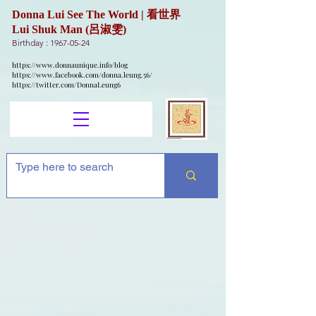
Donna Lui See The World | 看世界
Lui Shuk Man (呂淑雯)
Birthday :
1967-05-24
https://www.donnaunique.info/blog
https://www.facebook.com/donna.leung.56/
https://twitter.com/DonnaLeung6