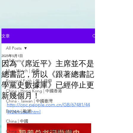
文章
All Posts
2025年5月1日
All Posts
因為《席近平》主席並不是
Must Watch | 必看
總書記，所以《跟著總書記
Personal Faith | 個人信仰
學黨史數據庫》已經停止更
China - Hong Kong | 中國香港
新幾個月！
China - Taiwan | 中國臺灣
http://cpc.people.com.cn/GB/67481/44
Europe | 歐洲
4924/index.html
China | 中國
China - Satanic Cabal |中國撒旦集團