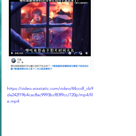
https://video.wixstatic.com/video/44ccdf_cb9
da242f19b4cac8ac9993bcf83f9cc/720p/mp4/fil
e.mp4