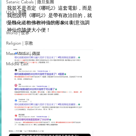
Satanic Cabals | 撒旦集團
我並不是否定《哪吒2》這套電影，而是
USA | 美國
我想說明《哪吒2》是帶有政治目的，就
Pandemic & Health | 流行病 & 健康
是醜化道教佛教神仙的形象，刻意強調
神仙也隨便大小便！
World | 世界
Religion | 宗教
Mass Media | 傳媒
Middle East