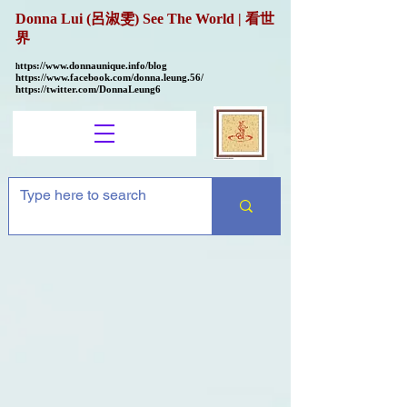
Donna Lui (呂淑雯) See The World | 看世
界
ttps://
www.donnaunique.info/blog
h
https://www.facebook.com/donna.leung.56/
https://twitter.com/DonnaLeung6