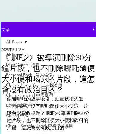
文章
All Posts
2025年2月15日
All Posts
《哪吒2》被導演刪除30分
Must Watch | 必看
鐘片段，也不刪除哪吒隨便
Personal Faith | 個人信仰
大小便和喝尿的片段，這怎
China - Hong Kong | 中國香港
會沒有政治目的？
China - Taiwan | 中國臺灣
假若哪吒的故事吸引，動畫技術先進，
Europe | 歐洲
打鬥精彩。沒有哪吒隨便大小便這一片
段會影響收視嗎？ 哪吒被導演刪除30分
China | 中國
鐘片段，也不刪除隨便大小便和飲料的
China - Satanic Cabal |中國撒旦集團
片段，這怎會沒有政治目的？